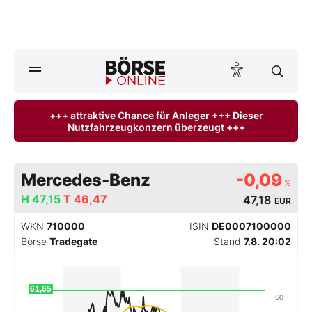
A
ktuelle Ausgabe BÖRSE ONLINE lesen
Börse
+++ attraktive Chance für Anleger +++ Dieser
Nutzfahrzeugkonzern überzeugt +++
News
Anlageprodukte
Mercedes-Benz
-0,09
%
Finanz-Check
H
47,15
T
46,47
47,18
EUR
WKN
710000
ISIN
DE0007100000
Abo & Shop
Börse
Tradegate
Stand
7.8. 20:02
BO-Musterdepots
61,65
60
Experten