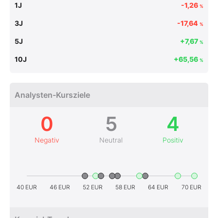
1J
-1,26
%
3J
-17,64
%
5J
+7,67
%
10J
+65,56
%
Analysten-Kursziele
0
5
4
Negativ
Neutral
Positiv
40 EUR
46 EUR
52 EUR
58 EUR
64 EUR
70 EUR