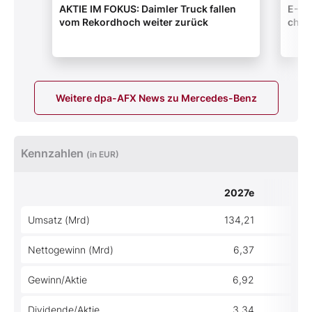
AKTIE IM FOKUS: Daimler Truck fallen
E-Au
vom Rekordhoch weiter zurück
chine
Weitere dpa-AFX News zu Mercedes-Benz
Kennzahlen
(in EUR)
2027e
2
Umsatz (Mrd)
134,21
13
Nettogewinn (Mrd)
6,37
Gewinn/Aktie
6,92
Dividende/Aktie
3,34