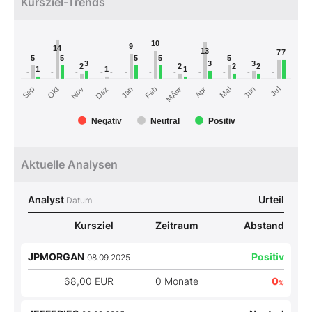
Kursziel-Trends
10
9
14
13
7
7
5
5
5
5
5
3
3
3
2
2
2
2
1
1
1
-
-
-
-
-
-
-
-
-
-
-
-
MÃ¤r
Dez
Okt
Jul
Mai
Jan
Nov
Sep
Jun
Apr
Feb
Negativ
Neutral
Positiv
Aktuelle Analysen
Analyst
Urteil
Datum
Kursziel
Zeitraum
Abstand
JPMORGAN
Positiv
08.09.2025
68,00 EUR
0 Monate
0
%