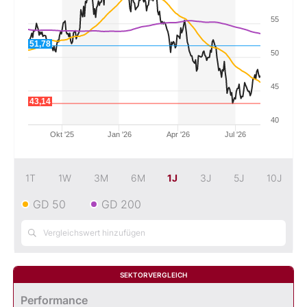
55
Mein B:O
51,78
50
Mein Konto
45
43,14
Folgen Sie uns
40
Okt '25
Jan '26
Apr '26
Jul '26
Kontakt
1T
1W
3M
6M
1J
3J
5J
10J
GD 50
GD 200
SEKTORVERGLEICH
Performance