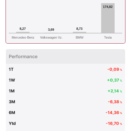
174,82
8,27
8,73
3,69
Mercedes-Benz
Volkswagen Vz.
BMW
Tesla
Performance
1T
-0,09
%
1W
+0,37
%
1M
+2,14
%
3M
-6,38
%
6M
-14,36
%
Ytd
-16,70
%