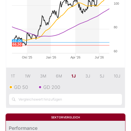
100
Mein B:O
80
Mein Konto
69,00
66,50
Folgen Sie uns
60
Okt '25
Jan '26
Apr '26
Jul '26
Kontakt
1T
1W
3M
6M
1J
3J
5J
10J
GD 50
GD 200
SEKTORVERGLEICH
Performance