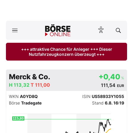
A
ktuelle Ausgabe BÖRSE ONLINE lesen
Börse
+++ attraktive Chance für Anleger +++ Dieser
Nutzfahrzeugkonzern überzeugt +++
News
Anlageprodukte
Merck & Co.
+0,40
%
Finanz-Check
H
113,32
T
111,00
111,54
EUR
WKN
A0YD8Q
ISIN
US58933Y1055
Abo & Shop
Börse
Tradegate
Stand
6.8. 16:19
BO-Musterdepots
115,80
Experten