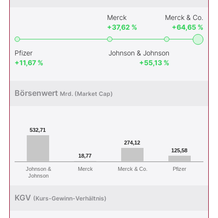
Merck
Merck & Co.
+37,62 %
+64,65 %
Pfizer
Johnson & Johnson
+11,67 %
+55,13 %
Börsenwert
Mrd. (Market Cap)
532,71
274,12
125,58
18,77
Johnson &
Merck
Merck & Co.
Pfizer
Johnson
KGV
(Kurs-Gewinn-Verhältnis)