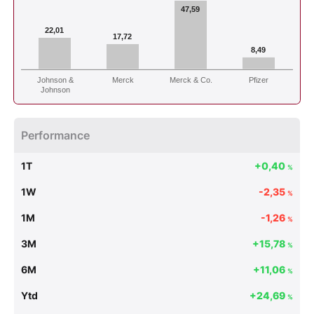
47,59
22,01
17,72
8,49
Johnson &
Merck
Merck & Co.
Pfizer
Johnson
Performance
1T
+0,40
%
1W
-2,35
%
1M
-1,26
%
3M
+15,78
%
6M
+11,06
%
Ytd
+24,69
%