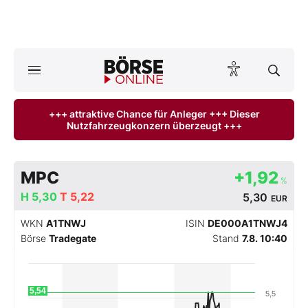
A
ktuelle Ausgabe BÖRSE ONLINE lesen
Börse
+++ attraktive Chance für Anleger +++ Dieser
Nutzfahrzeugkonzern überzeugt +++
News
Anlageprodukte
MPC
+1,92
%
Finanz-Check
H
5,30
T
5,22
5,30
EUR
WKN
A1TNWJ
ISIN
DE000A1TNWJ4
Abo & Shop
Börse
Tradegate
Stand
7.8. 10:40
BO-Musterdepots
5,54
5,5
Experten