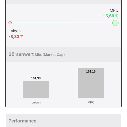
MPC
+5,69 %
Laiqon
-8,33 %
Börsenwert
Mio. (Market Cap)
181,18
101,38
Laiqon
MPC
Performance