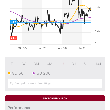
5,25
Mein B:O
5
4,96
Mein Konto
4,75
4,62
Folgen Sie uns
4,5
Okt '25
Jan '26
Apr '26
Jul '26
Kontakt
1T
1W
3M
6M
1J
3J
5J
10J
GD 50
GD 200
SEKTORVERGLEICH
Performance