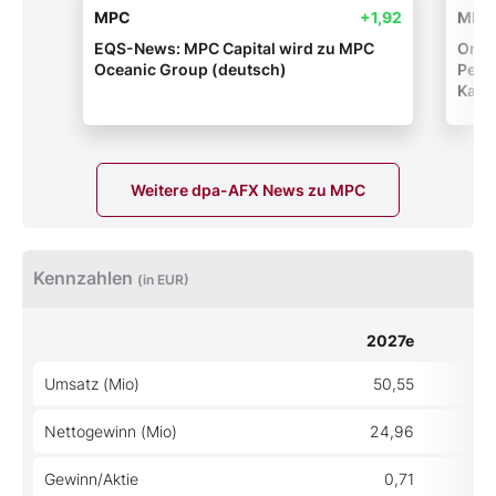
MPC
+1,92
MPC
EQS-News: MPC Capital wird zu MPC
Orig
Oceanic Group (deutsch)
Pete
Kauf
Weitere dpa-AFX News zu MPC
Kennzahlen
(in EUR)
2027e
Umsatz (Mio)
50,55
Nettogewinn (Mio)
24,96
Gewinn/Aktie
0,71