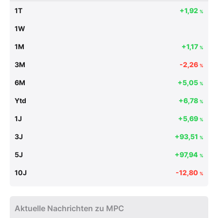
1T
+1,92
%
1W
1M
+1,17
%
3M
-2,26
%
6M
+5,05
%
Ytd
+6,78
%
1J
+5,69
%
3J
+93,51
%
5J
+97,94
%
10J
-12,80
%
Aktuelle Nachrichten zu MPC