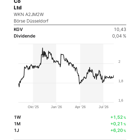
Co
Ltd
WKN A2JM2W
Börse Düsseldorf
KGV
10,43
Dividende
0,04 %
2
1,8
1,6
Okt '25
Jan '26
Apr '26
Jul '26
1W
+1,52
%
1M
+0,21
%
1J
+6,20
%