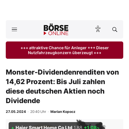
A
ktuelle Ausgabe BÖRSE ONLINE lesen
Börse
+++ attraktive Chance für Anleger +++ Dieser
Nutzfahrzeugkonzern überzeugt +++
News
Anlageprodukte
Monster-Dividendenrenditen von
14,62 Prozent: Bis Juli zahlen
Finanz-Check
diese deutschen Aktien noch
Abo & Shop
Dividende
BO-Musterdepots
27.05.2024
· 20:40 Uhr
·
Marian Kopocz
Experten
Haier Smart Home Co Ltd
1,88
+1,08
%