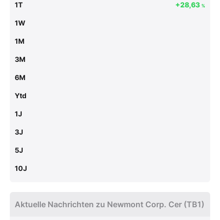
1T
+28,63
%
1W
1M
3M
6M
Ytd
1J
3J
5J
10J
Aktuelle Nachrichten zu Newmont Corp. Cer (TB1)