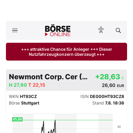
A
ktuelle Ausgabe BÖRSE ONLINE lesen
Börse
+++ attraktive Chance für Anleger +++ Dieser
Nutzfahrzeugkonzern überzeugt +++
News
Anlageprodukte
Newmont Corp. Cer (TB1)
+28,63
%
Finanz-Check
H
27,60
T
22,15
26,60
EUR
WKN
HT93CZ
ISIN
DE000HT93CZ8
Abo & Shop
Börse
Stuttgart
Stand
7.8. 18:36
BO-Musterdepots
45,88
40
Experten