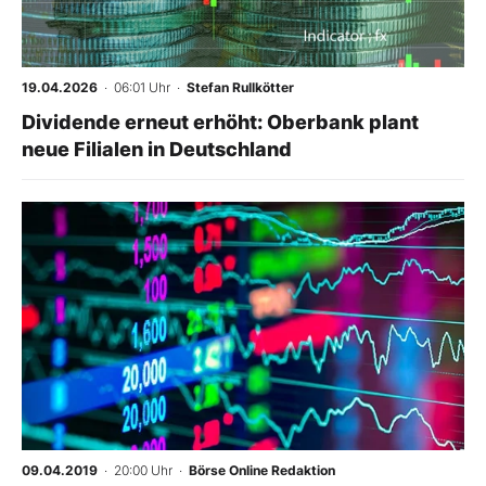
Mein Konto
19.04.2026
· 06:01 Uhr
·
Stefan Rullkötter
Dividende erneut erhöht: Oberbank plant
Folgen Sie uns
neue Filialen in Deutschland
Kontakt
-
%
09.04.2019
· 20:00 Uhr
·
Börse Online Redaktion