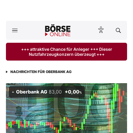
Börse
News
+++ attraktive Chance für Anleger +++ Dieser
Nutzfahrzeugkonzern überzeugt +++
Anlageprodukte
Finanz-Check
NACHRICHTEN FÜR OBERBANK AG
Abo & Shop
Oberbank AG
83,00
+0,00
%
BO-Musterdepots
Experten
Mein B:O