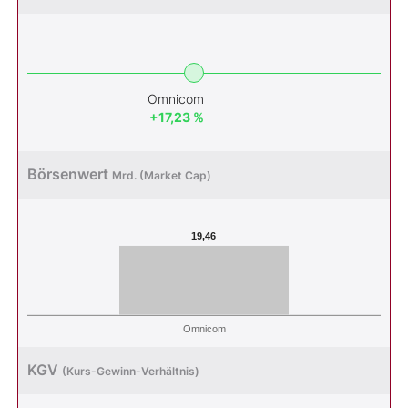
Omnicom
+17,23 %
Börsenwert
Mrd. (Market Cap)
19,46
Omnicom
KGV
(Kurs-Gewinn-Verhältnis)