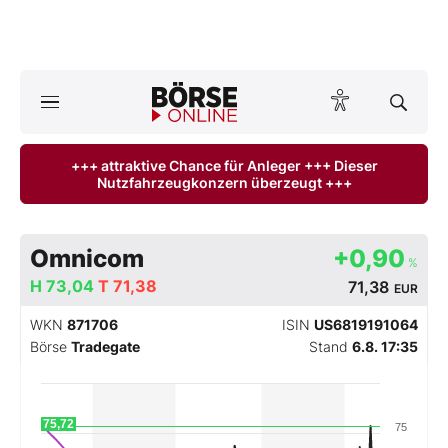
A
ktuelle Ausgabe BÖRSE ONLINE lesen
Börse
+++ attraktive Chance für Anleger +++ Dieser
Nutzfahrzeugkonzern überzeugt +++
News
Anlageprodukte
Omnicom
+0,90
%
Finanz-Check
H
73,04
T
71,38
71,38
EUR
WKN
871706
ISIN
US6819191064
Abo & Shop
Börse
Tradegate
Stand
6.8. 17:35
BO-Musterdepots
75,72
75
Experten