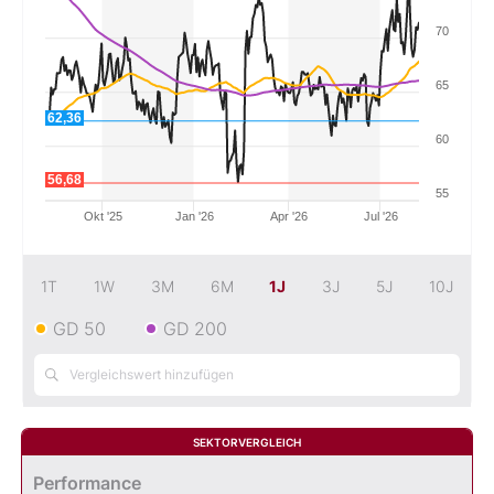
70
Mein B:O
65
Mein Konto
62,36
60
56,68
Folgen Sie uns
55
Okt '25
Jan '26
Apr '26
Jul '26
Kontakt
1T
1W
3M
6M
1J
3J
5J
10J
GD 50
GD 200
SEKTORVERGLEICH
Performance