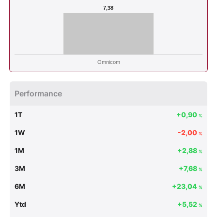
7,38
Omnicom
Performance
1T
+0,90
%
1W
-2,00
%
1M
+2,88
%
3M
+7,68
%
6M
+23,04
%
Ytd
+5,52
%