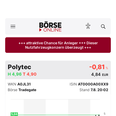
A
ktuelle Ausgabe BÖRSE ONLINE lesen
Börse
+++ attraktive Chance für Anleger +++ Dieser
Nutzfahrzeugkonzern überzeugt +++
News
Anlageprodukte
Polytec
-0,81
%
Finanz-Check
H
4,96
T
4,90
4,84
EUR
WKN
A0JL31
ISIN
AT0000A00XX9
Abo & Shop
Börse
Tradegate
Stand
7.8. 20:02
BO-Musterdepots
Experten
5
5,04