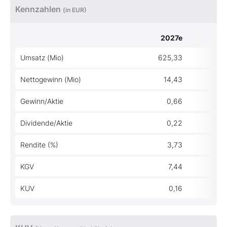
Kennzahlen
(in EUR)
2027e
20
Umsatz (Mio)
625,33
602
Nettogewinn (Mio)
14,43
1
Gewinn/Aktie
0,66
Dividende/Aktie
0,22
Rendite (%)
3,73
KGV
7,44
KUV
0,16