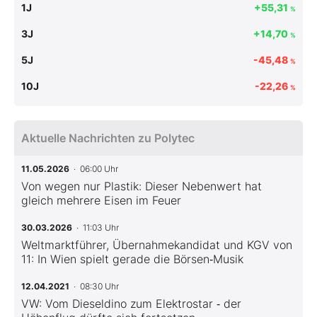
1J
+55,31
%
3J
+14,70
%
5J
-45,48
%
10J
-22,26
%
Aktuelle Nachrichten zu Polytec
11.05.2026
· 06:00 Uhr
Von wegen nur Plastik: Dieser Nebenwert hat
gleich mehrere Eisen im Feuer
30.03.2026
· 11:03 Uhr
Weltmarktführer, Übernahmekandidat und KGV von
11: In Wien spielt gerade die Börsen‑Musik
12.04.2021
· 08:30 Uhr
VW: Vom Dieseldino zum Elektrostar ‑ der