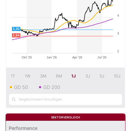
Mein B:O
4
3,30
Mein Konto
3
2,94
Folgen Sie uns
2
Okt '25
Jan '26
Apr '26
Jul '26
Kontakt
1T
1W
3M
6M
1J
3J
5J
10J
GD 50
GD 200
SEKTORVERGLEICH
Performance