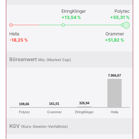
ElringKlinger
Polytec
+13,54 %
+55,31 %
Hella
Grammer
-18,25 %
+51,82 %
Börsenwert
Mio. (Market Cap)
7.866,67
326,94
161,01
108,66
Polytec
Grammer
ElringKlinger
Hella
KGV
(Kurs-Gewinn-Verhältnis)