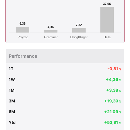
37,96
9,38
7,32
4,36
Polytec
Grammer
ElringKlinger
Hella
Performance
1T
-0,81
%
1W
+4,26
%
1M
+3,38
%
3M
+19,39
%
6M
+21,09
%
Ytd
+53,91
%