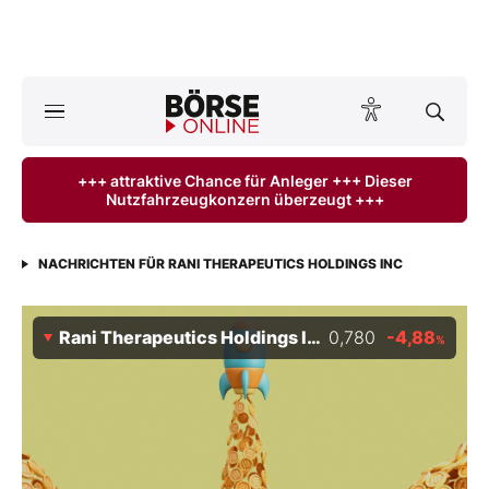
A
ktuelle Ausgabe BÖRSE ONLINE lesen
Börse
+++ attraktive Chance für Anleger +++ Dieser
Nutzfahrzeugkonzern überzeugt +++
News
Anlageprodukte
NACHRICHTEN FÜR RANI THERAPEUTICS HOLDINGS INC
Finanz-Check
Rani Therapeutics Holdings Inc
0,780
-4,88
%
Abo & Shop
BO-Musterdepots
Experten