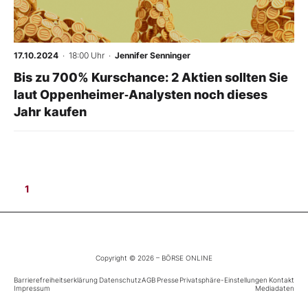
Mein B:O
17.10.2024
· 18:00 Uhr
·
Jennifer Senninger
Mein Konto
Bis zu 700% Kurschance: 2 Aktien sollten Sie
laut Oppenheimer‑Analysten noch dieses
Jahr kaufen
Folgen Sie uns
Kontakt
1
Copyright © 2026 – BÖRSE ONLINE
Barrierefreiheitserklärung
Datenschutz
AGB
Presse
Privatsphäre-Einstellungen
Kontakt
Impressum
Mediadaten