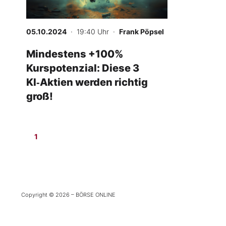
Experten
05.10.2024
· 19:40 Uhr
·
Frank Pöpsel
Mein B:O
Mindestens +100%
Kurspotenzial: Diese 3
Mein Konto
KI‑Aktien werden richtig
groß!
Folgen Sie uns
1
Kontakt
Copyright © 2026 – BÖRSE ONLINE