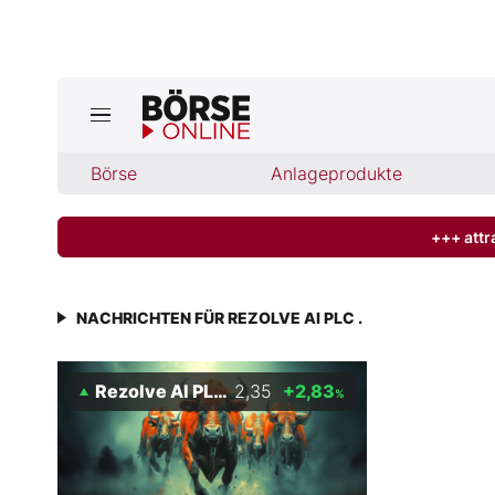
Jetzt a
ktuelle Ausgabe BÖRSE ONLINE lese
Börse
Börse
Anlageprodukte
News
+++ attr
Anlageprodukte
NACHRICHTEN FÜR REZOLVE AI PLC .
Finanz-Check
Rezolve AI PLC .
2,35
+2,83
%
Abo & Shop
BO-Musterdepots