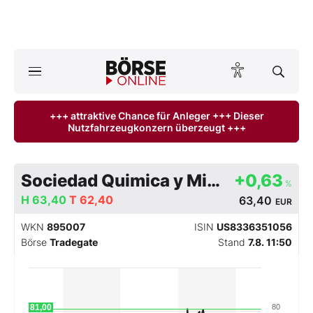
A
ktuelle Ausgabe BÖRSE ONLINE lesen
Börse
+++ attraktive Chance für Anleger +++ Dieser
Nutzfahrzeugkonzern überzeugt +++
News
Anlageprodukte
Sociedad Quimica y Minera de Chile SA
+0,63
%
Finanz-Check
H
63,40
T
62,40
63,40
EUR
WKN
895007
ISIN
US8336351056
Abo & Shop
Börse
Tradegate
Stand
7.8. 11:50
BO-Musterdepots
Experten
81,00
80