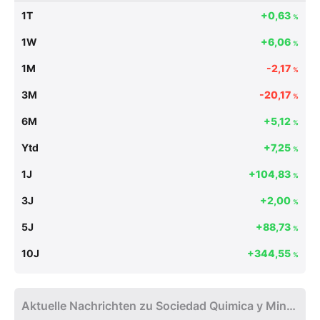
1T
+0,63
%
1W
+6,06
%
1M
-2,17
%
3M
-20,17
%
6M
+5,12
%
Ytd
+7,25
%
1J
+104,83
%
3J
+2,00
%
5J
+88,73
%
10J
+344,55
%
Aktuelle Nachrichten zu Sociedad Quimica y Minera de Chile SA