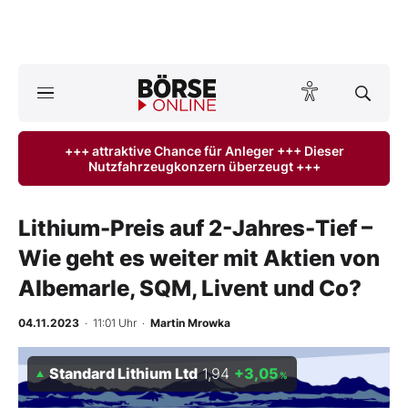
A
ktuelle Ausgabe BÖRSE ONLINE lesen
Börse
+++ attraktive Chance für Anleger +++ Dieser
Nutzfahrzeugkonzern überzeugt +++
News
Anlageprodukte
Lithium-Preis auf 2-Jahres-Tief –
Wie geht es weiter mit Aktien von
Finanz-Check
Albemarle, SQM, Livent und Co?
Abo & Shop
04.11.2023
· 11:01 Uhr
·
Martin Mrowka
BO-Musterdepots
Standard Lithium Ltd
1,94
+3,05
%
Experten