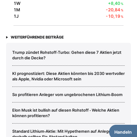
1W
+8,40
%
1M
-20,84
%
1J
-10,19
%
WEITERFÜHRENDE BEITRÄGE
Trump zündet Rohstoff‑Turbo: Gehen diese 7 Aktien jetzt
durch die Decke?
KI prognostiziert: Diese Aktien könnten bis 2030 wertvoller
als Apple, Nvidia oder Microsoft sein
So profitieren Anleger vom ungebrochenen Lithium‑Boom
Elon Musk ist bullish auf diesen Rohstoff ‑ Welche Aktien
können profitieren?
Standard Lithium‑Aktie: Mit Hypethemen auf Anlegerfang ‑
Handeln
deshalb sollten Sie Abstand halten