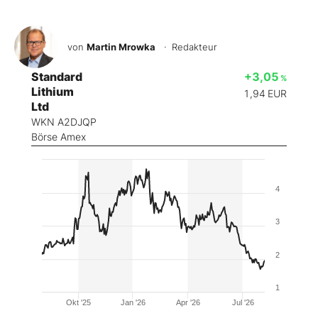
von
Martin Mrowka
· Redakteur
Standard
+3,05
%
Lithium
1,94
EUR
Ltd
WKN A2DJQP
Börse Amex
4
3
2
1
Okt '25
Jan '26
Apr '26
Jul '26