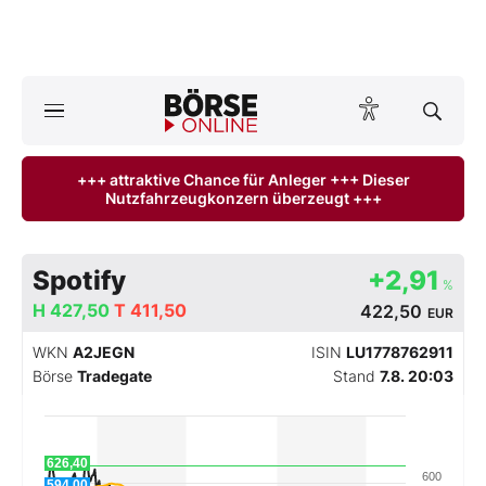
A
ktuelle Ausgabe BÖRSE ONLINE lesen
Börse
+++ attraktive Chance für Anleger +++ Dieser
Nutzfahrzeugkonzern überzeugt +++
News
Anlageprodukte
Spotify
+2,91
%
Finanz-Check
H
427,50
T
411,50
422,50
EUR
WKN
A2JEGN
ISIN
LU1778762911
Abo & Shop
Börse
Tradegate
Stand
7.8. 20:03
BO-Musterdepots
626,40
Experten
600
594,00