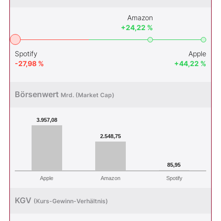
Amazon
+24,22 %
Spotify
Apple
-27,98 %
+44,22 %
Börsenwert
Mrd. (Market Cap)
3.957,08
2.548,75
85,95
Apple
Amazon
Spotify
KGV
(Kurs-Gewinn-Verhältnis)