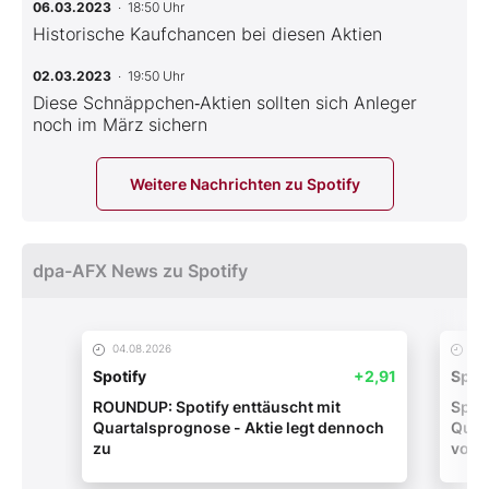
06.03.2023
· 18:50 Uhr
Historische Kaufchancen bei diesen Aktien
02.03.2023
· 19:50 Uhr
Diese Schnäppchen‑Aktien sollten sich Anleger
noch im März sichern
Weitere Nachrichten zu Spotify
dpa-AFX News zu Spotify
04.08.2026
04.
Spotify
+2,91
Spoti
ROUNDUP: Spotify enttäuscht mit
Spoti
Quartalsprognose - Aktie legt dennoch
Quar
zu
vorb