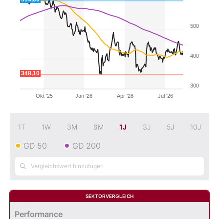
Mein B:O
500
Mein Konto
400
348,10
Folgen Sie uns
300
Okt '25
Jan '26
Apr '26
Jul '26
Kontakt
1T
1W
3M
6M
1J
3J
5J
10J
GD 50
GD 200
SEKTORVERGLEICH
Performance