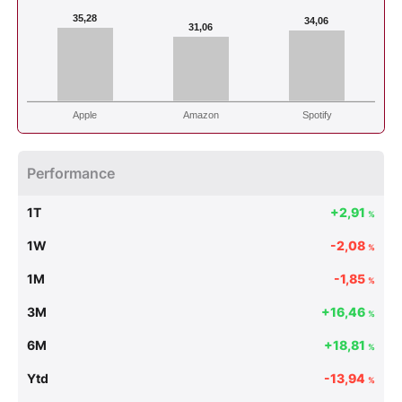
35,28
34,06
31,06
Apple
Amazon
Spotify
Performance
1T
+2,91
%
1W
-2,08
%
1M
-1,85
%
3M
+16,46
%
6M
+18,81
%
Ytd
-13,94
%