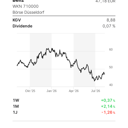
Benz
47,18
EUR
WKN 710000
Börse Düsseldorf
KGV
8,88
Dividende
0,07 %
60
50
40
Okt '25
Jan '26
Apr '26
Jul '26
1W
+0,37
%
1M
+2,14
%
1J
-1,26
%