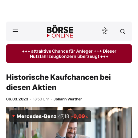
A
ktuelle Ausgabe BÖRSE ONLINE lesen
Börse
+++ attraktive Chance für Anleger +++ Dieser
Nutzfahrzeugkonzern überzeugt +++
News
Anlageprodukte
Historische Kaufchancen bei
diesen Aktien
Finanz-Check
06.03.2023
· 18:50 Uhr
·
Johann Werther
Abo & Shop
Mercedes-Benz
47,18
-0,09
%
BO-Musterdepots
Experten