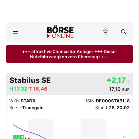
A
ktuelle Ausgabe BÖRSE ONLINE lesen
Börse
+++ attraktive Chance für Anleger +++ Dieser
Nutzfahrzeugkonzern überzeugt +++
News
Anlageprodukte
Stabilus SE
+2,17
%
Finanz-Check
H
17,32
T
16,46
17,10
EUR
WKN
STAB1L
ISIN
DE000STAB1L8
Abo & Shop
Börse
Tradegate
Stand
7.8. 20:02
BO-Musterdepots
Experten
25
25,10