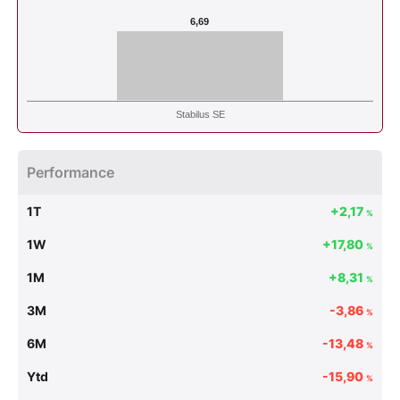
6,69
Stabilus SE
Performance
1T
+2,17
%
1W
+17,80
%
1M
+8,31
%
3M
-3,86
%
6M
-13,48
%
Ytd
-15,90
%