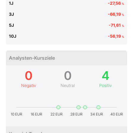
1J
-27,56
%
3J
-66,19
%
5J
-71,61
%
10J
-56,19
%
Analysten-Kursziele
0
0
4
Negativ
Neutral
Positiv
10 EUR
16 EUR
22 EUR
28 EUR
34 EUR
40 EUR