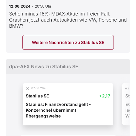
12.06.2024
· 20:50 Uhr
Schon minus 16%: MDAX‑Aktie im freien Fall.
Crashen jetzt auch Autoaktien wie VW, Porsche und
BMW?
Weitere Nachrichten zu Stabilus SE
dpa-AFX News zu Stabilus SE
07.08.2026
07.
Stabilus SE
+2,17
Stabi
Stabilus: Finanzvorstand geht -
EQS-
Konzernchef übernimmt
legt
übergangsweise
Wuns