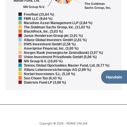
Master Fund, Ltd.
The Goldman
NN Group N.V.
Sachs Group, Inc.
Freefloat (15,64 %)
FMR LLC (9,64 %)
Marathon Asset Management LLP (2,84 %)
The Goldman Sachs Group, Inc. (11,02 %)
BlackRock, Inc. (3,03 %)
Janus Henderson Group plc (3,01 %)
Allianz Global Investors GmbH (2,81 %)
DWS Investment GmbH (2,58 %)
Ameriprise Financial, Inc. (3,00 %)
Norges Bank (norwegische Zentralbank) (3,07 %)
Union Investment Privatfonds GmbH (5,06 %)
NN Group N.V. (10,05 %)
Teleios Global Oportunities Master Fund, Ltd. (9,77 %)
Allianz Lebensversicherungs-AG (2,89 %)
Norbel Inversiones S.L. (5,18 %)
Handeln
Soo Chuen Tan (6,43 %)
Diakrisis Fund LP (3,98 %)
Copyright © 2026 – BÖRSE ONLINE