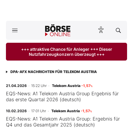
A
ktuelle Ausgabe BÖRSE ONLINE lesen
Börse
+++ attraktive Chance für Anleger +++ Dieser
Nutzfahrzeugkonzern überzeugt +++
News
Anlageprodukte
DPA-AFX NACHRICHTEN FÜR TELEKOM AUSTRIA
Finanz-Check
21.04.2026
· 15:22 Uhr
·
Telekom Austria
-1,57
%
EQS-News: A1 Telekom Austria Group Ergebnis für
das erste Quartal 2026 (deutsch)
Abo & Shop
10.02.2026
· 17:01 Uhr
·
Telekom Austria
-1,57
%
BO-Musterdepots
EQS-News: A1 Telekom Austria Group: Ergebnis für
Q4 und das Gesamtjahr 2025 (deutsch)
Experten