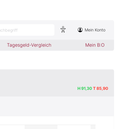
Mein Konto
chbegriff
Tagesgeld-Vergleich
Mein B:O
H
91,30
T
85,90