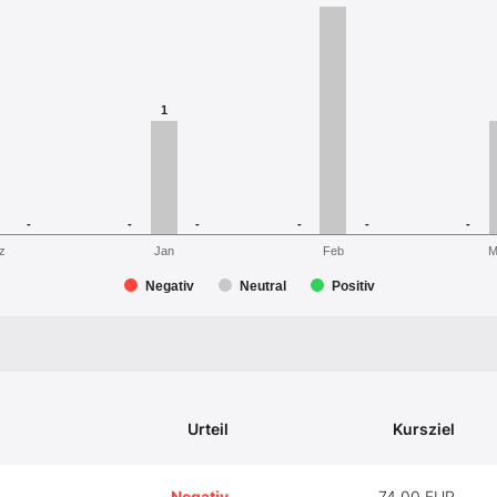
1
-
-
-
-
-
-
M
z
Jan
Feb
Negativ
Neutral
Positiv
Urteil
Kursziel
Negativ
74,00 EUR