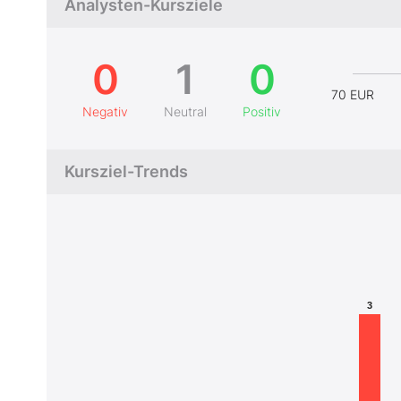
Analysten-Kursziele
0
1
0
70 EUR
Negativ
Neutral
Positiv
Kursziel-Trends
3