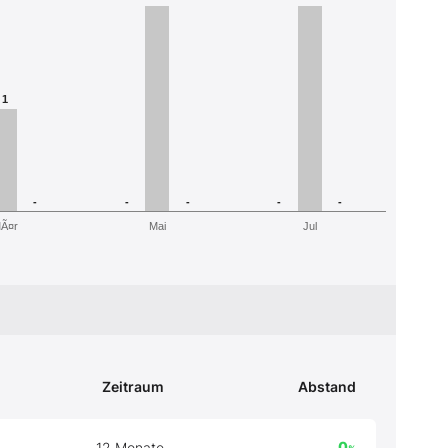
1
-
-
-
-
-
Ã¤r
Mai
Jul
Zeitraum
Abstand
0
12 Monate