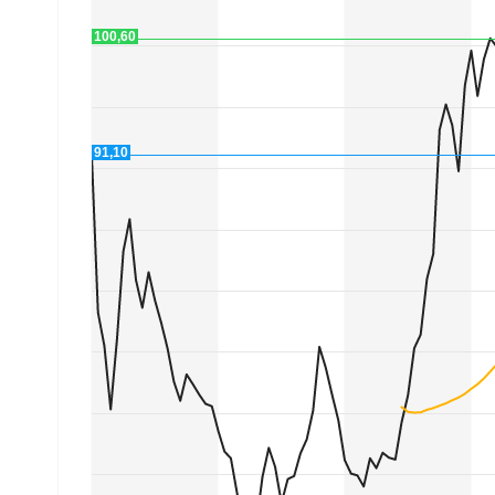
Experten
100,60
Mein B:O
91,10
Mein Konto
Folgen Sie uns
Kontakt