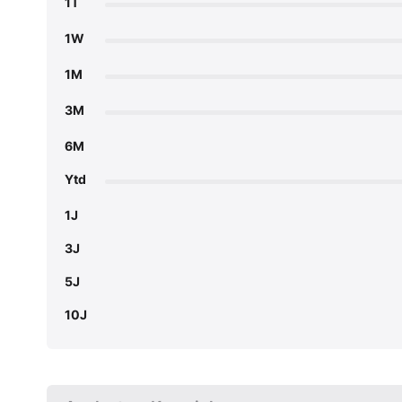
1T
1W
1M
3M
6M
Ytd
1J
3J
5J
10J