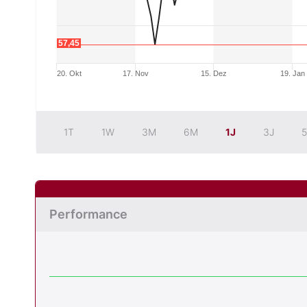
57,45
20. Okt
17. Nov
15. Dez
19. Jan
1T
1W
3M
6M
1J
3J
5
Performance