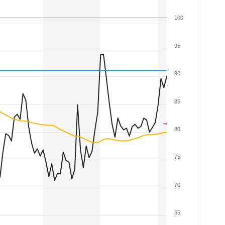
100
95
90
85
80
75
70
65