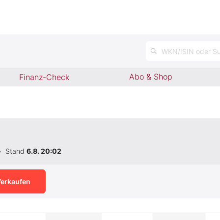
n
WKN/ISIN oder Su
Abo & Shop
Finanz-Check
e
Stand
6.8. 20:02
erkaufen