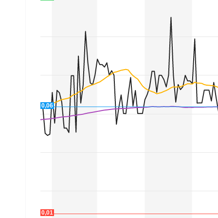
Mein B:O
Mein Konto
Folgen Sie uns
0,06
Kontakt
0,01