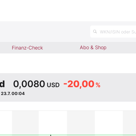
WKN/ISIN oder Su
Abo & Shop
Finanz-Check
d
0,0080
-20,00
USD
%
d
23.7. 00:04