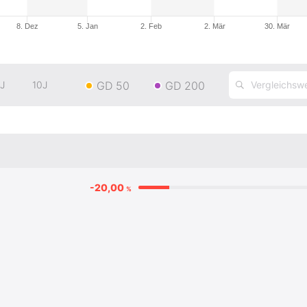
8. Dez
5. Jan
2. Feb
2. Mär
30. Mär
GD 50
GD 200
J
10J
-20,00
%