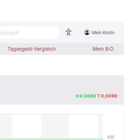
Mein Konto
chbegriff
Tagesgeld-Vergleich
Mein B:O
H
0,0080
T
0,0080
0,12