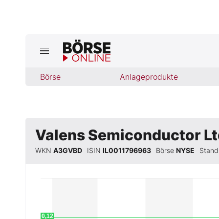
Börse
Börse
Anlageprodukte
News
Anlageprodukte
Finanz-Check
Valens Semiconductor Lt
WKN
A3GVBD
ISIN
IL0011796963
Börse
NYSE
Stan
Abo & Shop
BO-Musterdepots
Experten
0,12