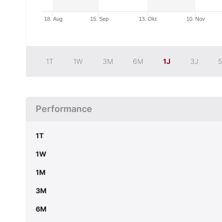
18. Aug
15. Sep
13. Okt
10. Nov
1T
1W
3M
6M
1J
3J
5
Performance
1T
1W
1M
3M
6M