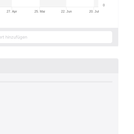
0
27. Apr
25. Mai
22. Jun
20. Jul