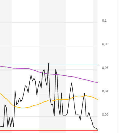
0,1
0,08
0,06
0,04
0,02