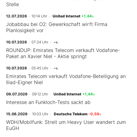
Stelle
12.07.2026
· 10:14 Uhr
·
United Internet
+1,44
%
Jobabbau bei O2: Gewerkschaft wirft Firma
Planlosigkeit vor
10.07.2026
· 07:24 Uhr
·
-
%
ROUNDUP: Emirates Telecom verkauft Vodafone-
Paket an Xavier Niel - Aktie springt
10.07.2026
· 05:45 Uhr
·
-
%
Emirates Telecom verkauft Vodafone-Beteiligung an
Iliad-Eigner Niel
09.07.2026
· 09:12 Uhr
·
United Internet
+1,44
%
Interesse an Funkloch-Tests sackt ab
15.06.2026
· 10:03 Uhr
·
Deutsche Telekom
-0,58
%
WDH/Mobilfunk: Streit um Heavy User wandert zum
EuGH