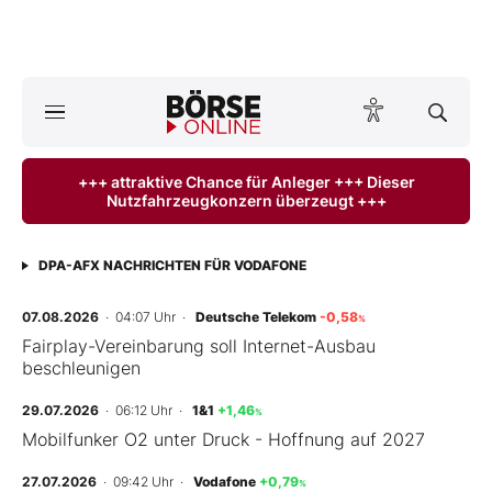
A
ktuelle Ausgabe BÖRSE ONLINE lesen
Börse
+++ attraktive Chance für Anleger +++ Dieser
Nutzfahrzeugkonzern überzeugt +++
News
Anlageprodukte
DPA-AFX NACHRICHTEN FÜR VODAFONE
Finanz-Check
07.08.2026
· 04:07 Uhr
·
Deutsche Telekom
-0,58
%
Fairplay-Vereinbarung soll Internet-Ausbau
beschleunigen
Abo & Shop
29.07.2026
· 06:12 Uhr
·
1&1
+1,46
%
BO-Musterdepots
Mobilfunker O2 unter Druck - Hoffnung auf 2027
Experten
27.07.2026
· 09:42 Uhr
·
Vodafone
+0,79
%