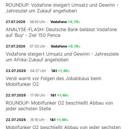
ROUNDUP: Vodafone steigert Umsatz und Gewinn -
Jahresziel um Zukauf angehoben
Mein B:O
27.07.2026
· 08:50 Uhr
·
Vodafone
+0,79
%
ANALYSE-FLASH: Deutsche Bank belässt Vodafone
Mein Konto
auf 'Buy' - Ziel 150 Pence
27.07.2026
· 07:30 Uhr
·
Vodafone
+0,79
%
Folgen Sie uns
Vodafone steigert Umsatz und Gewinn - Jahresziele
um Afrika-Zukauf angehoben
Kontakt
23.07.2026
· 04:27 Uhr
·
1&1
+1,46
%
Verdi warnt vor Folgen des Jobabbaus beim
Mobilfunker O2
22.07.2026
· 17:06 Uhr
·
1&1
+1,46
%
ROUNDUP: Mobilfunker O2 beschließt Abbau von
jeder sechsten Stelle
22.07.2026
· 16:16 Uhr
·
1&1
+1,46
%
Mobilfunker O2 beschließt Abbau von jeder sechsten