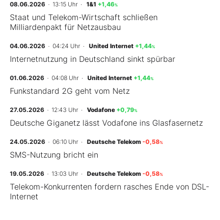
08.06.2026
· 13:15 Uhr
·
1&1
+1,46
%
Staat und Telekom-Wirtschaft schließen
Milliardenpakt für Netzausbau
04.06.2026
· 04:24 Uhr
·
United Internet
+1,44
%
Internetnutzung in Deutschland sinkt spürbar
01.06.2026
· 04:08 Uhr
·
United Internet
+1,44
%
Funkstandard 2G geht vom Netz
27.05.2026
· 12:43 Uhr
·
Vodafone
+0,79
%
Deutsche Giganetz lässt Vodafone ins Glasfasernetz
24.05.2026
· 06:10 Uhr
·
Deutsche Telekom
-0,58
%
SMS-Nutzung bricht ein
19.05.2026
· 13:03 Uhr
·
Deutsche Telekom
-0,58
%
Telekom-Konkurrenten fordern rasches Ende von DSL-
Internet