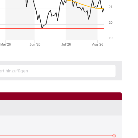
21
20
19
Mai '26
Jun '26
Jul '26
Aug '26