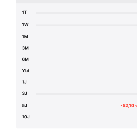
1T
1W
1M
3M
6M
Ytd
1J
3J
5J
-52,10
10J