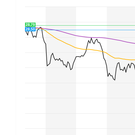
Experten
Mein B:O
28,79
28,50
Mein Konto
Folgen Sie uns
Kontakt