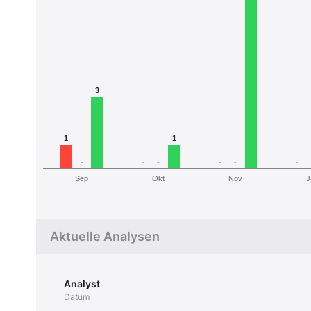
3
1
1
-
-
-
-
-
-
Sep
Okt
Nov
J
Aktuelle Analysen
Analyst
Datum