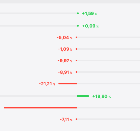
+1,59
%
+0,09
%
-5,04
%
-1,09
%
-9,97
%
-8,91
%
-21,21
%
+18,80
%
%
-7,11
%