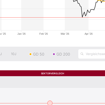
z '25
Jan '26
Feb '26
Mär '26
Apr '26
GD 50
GD 200
J
10J
SEKTORVERGLEICH