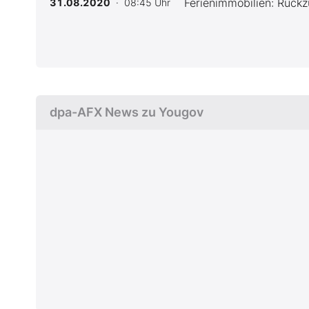
Ferienimmobilien: Rückz
31.08.2020
· 08:45 Uhr
dpa-AFX News zu Yougov