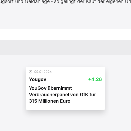
ugsort und Geldanlage ‑ so gelingt der Kauf der eigenen Ur
09.01.2024
Yougov
+4,26
YouGov übernimmt
Verbraucherpanel von GfK für
315 Millionen Euro