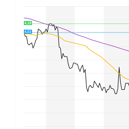
Experten
Mein B:O
4,18
4,02
Mein Konto
Folgen Sie uns
Kontakt