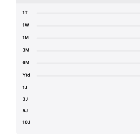
1T
1W
1M
3M
6M
Ytd
1J
3J
5J
10J