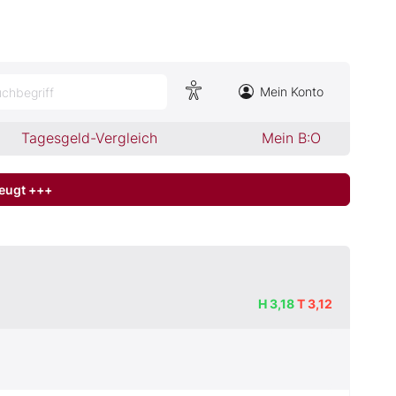
Mein Konto
chbegriff
Tagesgeld-Vergleich
Mein B:O
zeugt +++
H
3,18
T
3,12