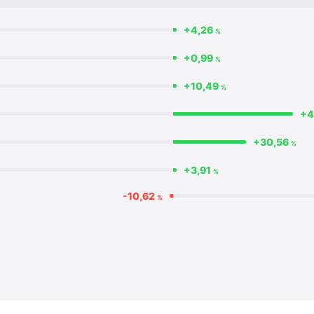
+4,26
%
+0,99
%
+10,49
%
+4
+30,56
%
+3,91
%
-10,62
%