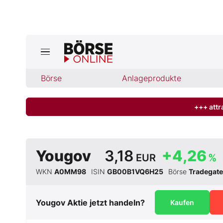
Jetzt a
ktuelle Ausgabe BÖRSE ONLINE lese
Börse
Börse
Anlageprodukte
News
+++ attr
Anlageprodukte
Yougov
3,18
+4,26
EUR
%
Finanz-Check
WKN
A0MM98
ISIN
GB00B1VQ6H25
Börse
Tradegate
Abo & Shop
Yougov
Aktie jetzt handeln?
Kaufen
BO-Musterdepots