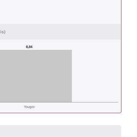
is)
8,84
Yougov