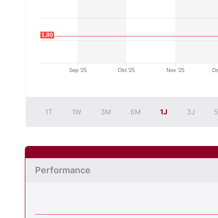
1,80
Sep '25
Okt '25
Nov '25
De
1T
1W
3M
6M
1J
3J
5
Performance