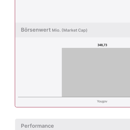
Börsenwert
Mio. (Market Cap)
348,73
Yougov
Performance