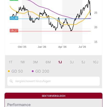
Mein B:O
25
23,38
Mein Konto
20
19,17
Folgen Sie uns
15
Okt '25
Jan '26
Apr '26
Jul '26
Kontakt
1T
1W
3M
6M
1J
3J
5J
10J
GD 50
GD 200
SEKTORVERGLEICH
Performance