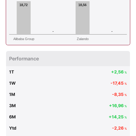
18,72
18,56
-
-
Alibaba Group
Zalando
Performance
1T
+2,56
%
1W
-17,45
%
1M
-8,35
%
3M
+16,96
%
6M
+14,25
%
Ytd
-2,26
%