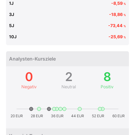
1J
-8,59
%
3J
-18,86
%
5J
-73,44
%
10J
-25,69
%
Analysten-Kursziele
0
2
8
Negativ
Neutral
Positiv
20 EUR
28 EUR
36 EUR
44 EUR
52 EUR
60 EUR