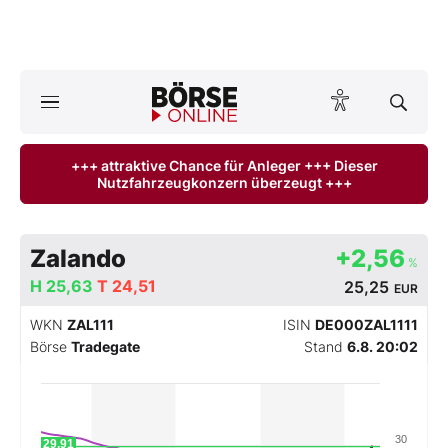
A
ktuelle Ausgabe BÖRSE ONLINE lesen
Börse
+++ attraktive Chance für Anleger +++ Dieser
Nutzfahrzeugkonzern überzeugt +++
News
Anlageprodukte
Zalando
+2,56
%
Finanz-Check
H
25,63
T
24,51
25,25
EUR
WKN
ZAL111
ISIN
DE000ZAL1111
Abo & Shop
Börse
Tradegate
Stand
6.8. 20:02
BO-Musterdepots
Experten
30
29,91