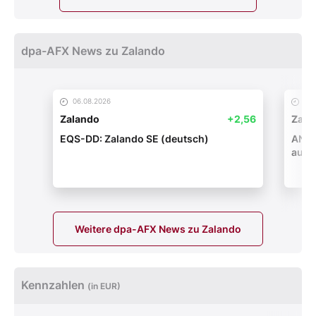
dpa-AFX News zu Zalando
06.08.2026
05.
Zalando
+2,56
Zala
EQS-DD: Zalando SE (deutsch)
ANAL
auf '
Weitere dpa-AFX News zu Zalando
Kennzahlen
(in EUR)