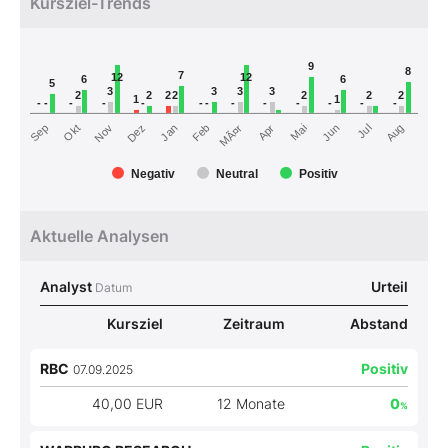
Kursziel-Trends
9
8
7
12
12
6
6
5
3
3
3
3
2
2
2
2
2
2
2
1
1
-
-
-
-
-
-
-
-
-
-
-
-
-
MÃ¤r
Nov
Feb
Mai
Aug
Sep
Dez
Jun
Okt
Jan
Apr
Jul
Negativ
Neutral
Positiv
Aktuelle Analysen
Analyst
Urteil
Datum
Kursziel
Zeitraum
Abstand
RBC
Positiv
07.09.2025
40,00 EUR
12 Monate
0
%