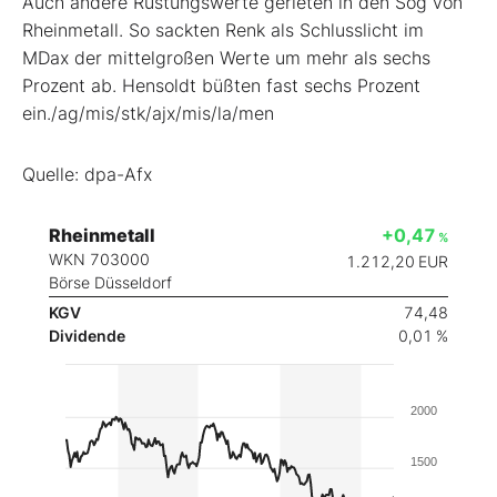
Auch andere Rüstungswerte gerieten in den Sog von
Rheinmetall. So sackten Renk
als Schlusslicht im
MDax
der mittelgroßen Werte um mehr als sechs
Prozent ab. Hensoldt
büßten fast sechs Prozent
ein./ag/mis/stk/ajx/mis/la/men
Quelle: dpa-Afx
Rheinmetall
+0,47
%
WKN 703000
1.212,20
EUR
Börse Düsseldorf
KGV
74,48
Dividende
0,01 %
2000
1500