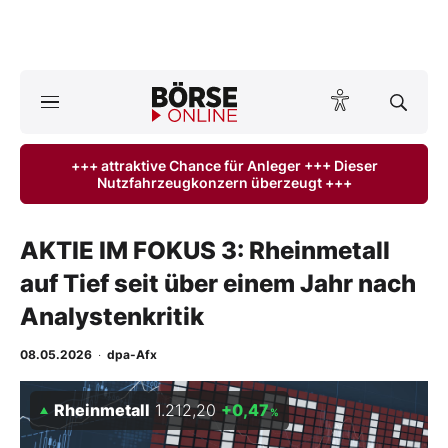
A
ktuelle Ausgabe BÖRSE ONLINE lesen
Börse
+++ attraktive Chance für Anleger +++ Dieser
Nutzfahrzeugkonzern überzeugt +++
News
Anlageprodukte
AKTIE IM FOKUS 3: Rheinmetall
auf Tief seit über einem Jahr nach
Finanz-Check
Analystenkritik
Abo & Shop
08.05.2026
·
dpa-Afx
BO-Musterdepots
Rheinmetall
1.212,20
+0,47
%
Experten