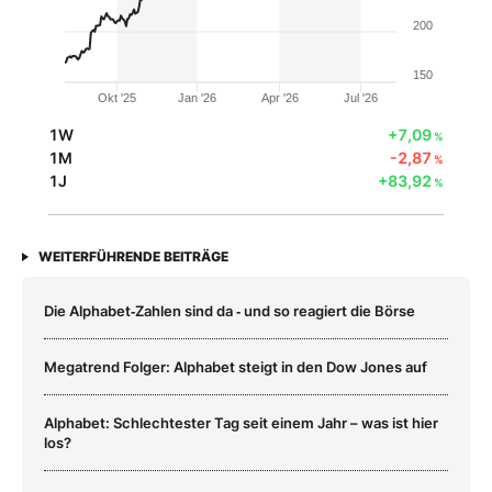
200
150
Okt '25
Jan '26
Apr '26
Jul '26
1W
+7,09
%
1M
-2,87
%
1J
+83,92
%
WEITERFÜHRENDE BEITRÄGE
Die Alphabet‑Zahlen sind da ‑ und so reagiert die Börse
Megatrend Folger: Alphabet steigt in den Dow Jones auf
Alphabet: Schlechtester Tag seit einem Jahr – was ist hier
los?