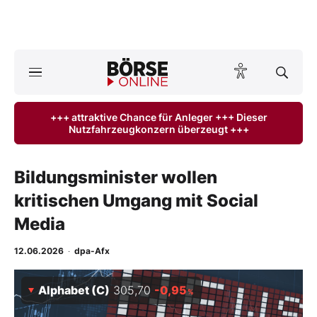
Börse
News
+++ attraktive Chance für Anleger +++ Dieser
Nutzfahrzeugkonzern überzeugt +++
Anlageprodukte
Finanz-Check
Bildungsminister wollen
kritischen Umgang mit Social
Abo & Shop
Media
BO-Musterdepots
12.06.2026
·
dpa-Afx
Experten
Alphabet (C)
305,70
-0,95
%
Mein B:O