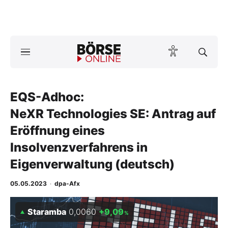
A
ktuelle Ausgabe BÖRSE ONLINE lesen
Börse
News
EQS-Adhoc:
NeXR Technologies SE: Antrag auf
Anlageprodukte
Eröffnung eines
Insolvenzverfahrens in
Finanz-Check
Eigenverwaltung (deutsch)
Abo & Shop
05.05.2023
·
dpa-Afx
BO-Musterdepots
Staramba
0,0060
+9,09
%
Experten