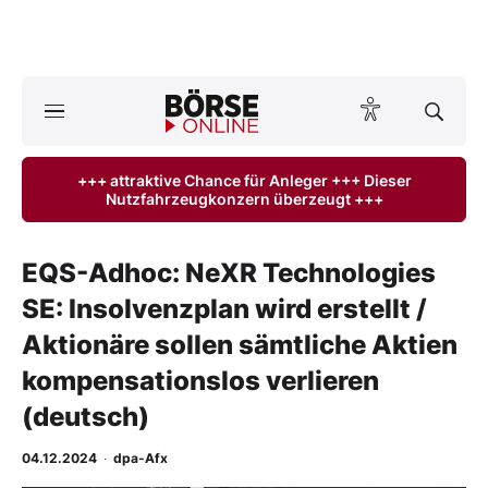
A
ktuelle Ausgabe BÖRSE ONLINE lesen
Börse
+++ attraktive Chance für Anleger +++ Dieser
Nutzfahrzeugkonzern überzeugt +++
News
Anlageprodukte
EQS-Adhoc: NeXR Technologies
SE: Insolvenzplan wird erstellt /
Finanz-Check
Aktionäre sollen sämtliche Aktien
Abo & Shop
kompensationslos verlieren
(deutsch)
BO-Musterdepots
04.12.2024
·
dpa-Afx
Experten