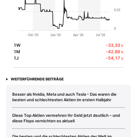
0,01
0
Okt '25
Jan '26
Apr '26
Jul '26
1W
-33,33
%
1M
-42,86
%
1J
-54,17
%
WEITERFÜHRENDE BEITRÄGE
Besser als Nvidia, Meta und auch Tesla – Das waren die
besten und schlechtesten Aktien im ersten Halbjahr
Diese Top‑Aktien vermehren Ihr Geld jetzt deutlich – und
diese Flops vernichten es aktuell
Die besten und die schlechtesten Aktien der Welt im