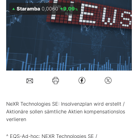
Staramba
0,0060
+9,09
%
Mein B:O
Mein Konto
Folgen Sie uns
Kontakt
NeXR Technologies SE: Insolvenzplan wird erstellt /
Aktionäre sollen sämtliche Aktien kompensationslos
verlieren
^ EQS-Ad-hoc: NEXR Technologies SE /