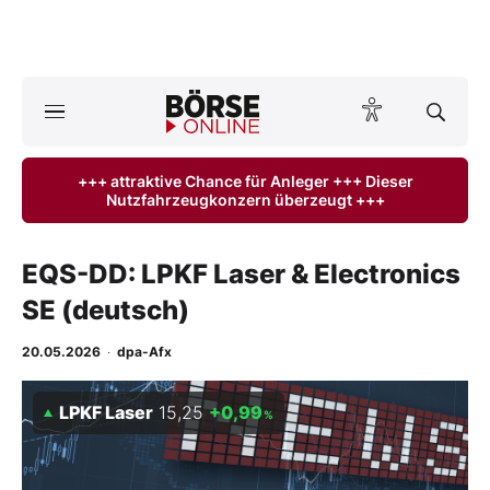
A
ktuelle Ausgabe BÖRSE ONLINE lesen
Börse
+++ attraktive Chance für Anleger +++ Dieser
Nutzfahrzeugkonzern überzeugt +++
News
Anlageprodukte
EQS-DD: LPKF Laser & Electronics
SE (deutsch)
Finanz-Check
20.05.2026
·
dpa-Afx
Abo & Shop
LPKF Laser
15,25
+0,99
%
BO-Musterdepots
Experten