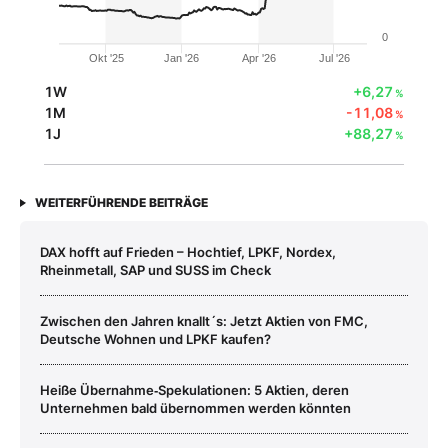
0
Okt '25
Jan '26
Apr '26
Jul '26
1W
+6,27
%
1M
-11,08
%
1J
+88,27
%
WEITERFÜHRENDE BEITRÄGE
DAX hofft auf Frieden – Hochtief, LPKF, Nordex,
Rheinmetall, SAP und SUSS im Check
Zwischen den Jahren knallt´s: Jetzt Aktien von FMC,
Deutsche Wohnen und LPKF kaufen?
Heiße Übernahme‑Spekulationen: 5 Aktien, deren
Unternehmen bald übernommen werden könnten