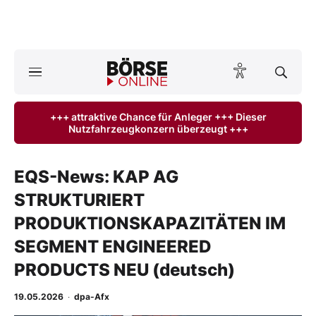
A
ktuelle Ausgabe BÖRSE ONLINE lesen
Börse
+++ attraktive Chance für Anleger +++ Dieser
Nutzfahrzeugkonzern überzeugt +++
News
Anlageprodukte
EQS-News: KAP AG
STRUKTURIERT
Finanz-Check
PRODUKTIONSKAPAZITÄTEN IM
Abo & Shop
SEGMENT ENGINEERED
PRODUCTS NEU (deutsch)
BO-Musterdepots
19.05.2026
·
dpa-Afx
Experten