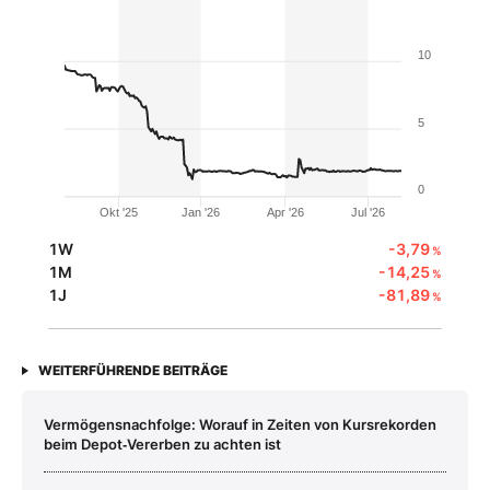
10
5
0
Okt '25
Jan '26
Apr '26
Jul '26
1W
-3,79
%
1M
-14,25
%
1J
-81,89
%
WEITERFÜHRENDE BEITRÄGE
Vermögensnachfolge: Worauf in Zeiten von Kursrekorden
beim Depot‑Vererben zu achten ist