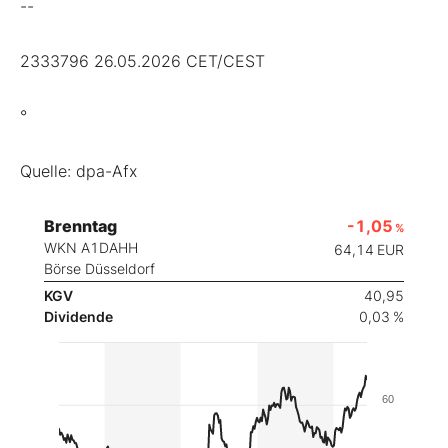
--
2333796 26.05.2026 CET/CEST
°
Quelle: dpa-Afx
Brenntag
-1,05
%
WKN A1DAHH
64,14
EUR
Börse Düsseldorf
KGV
40,95
Dividende
0,03 %
60