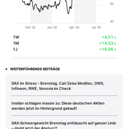
50
40
Okt '25
Jan '26
Apr '26
Jul '26
1W
+4,51
%
1M
+14,53
%
1J
+19,06
%
WEITERFÜHRENDE BEITRÄGE
DAX im Stress – Brenntag, Carl Zeiss Meditec, DWS,
Infineon, RWE, Vonovia im Check
Insider schlagen massiv zu: Diese deutschen Aktien
werden jetzt im Hintergrund gekauft
DAX‑Schwergewicht Brenntag enttäuscht auf ganzer Linie
– droht jetzt der Absturz?