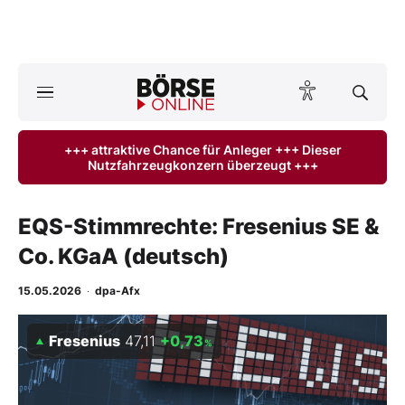
A
ktuelle Ausgabe BÖRSE ONLINE lesen
Börse
+++ attraktive Chance für Anleger +++ Dieser
Nutzfahrzeugkonzern überzeugt +++
News
Anlageprodukte
EQS-Stimmrechte: Fresenius SE &
Co. KGaA (deutsch)
Finanz-Check
15.05.2026
·
dpa-Afx
Abo & Shop
Fresenius
47,11
+0,73
%
BO-Musterdepots
Experten