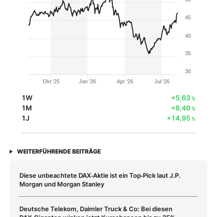
45
40
35
30
Okt '25
Jan '26
Apr '26
Jul '26
1W
+5,63
%
1M
+8,40
%
1J
+14,95
%
WEITERFÜHRENDE BEITRÄGE
Diese unbeachtete DAX‑Aktie ist ein Top‑Pick laut J.P.
Morgan und Morgan Stanley
Deutsche Telekom, Daimler Truck & Co: Bei diesen