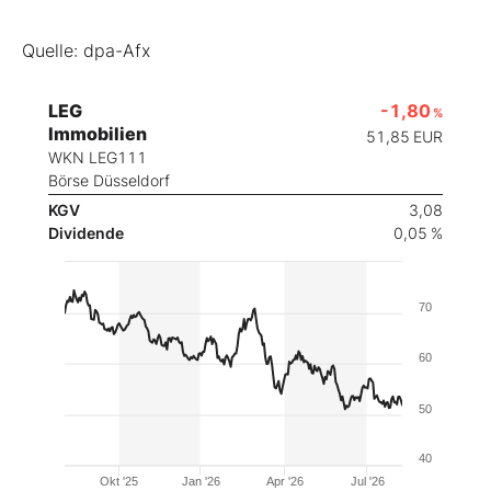
Quelle: dpa-Afx
LEG
-1,80
%
Immobilien
51,85
EUR
WKN LEG111
Börse Düsseldorf
KGV
3,08
Dividende
0,05 %
70
60
50
40
Okt '25
Jan '26
Apr '26
Jul '26