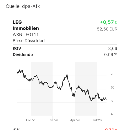
Quelle: dpa-Afx
LEG
+0,57
%
Immobilien
52,50
EUR
WKN LEG111
Börse Düsseldorf
KGV
3,06
Dividende
0,06 %
70
60
50
40
Okt '25
Jan '26
Apr '26
Jul '26
1W
-0,76