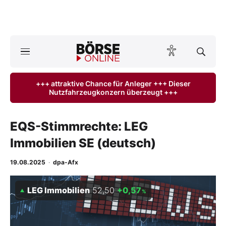
A
ktuelle Ausgabe BÖRSE ONLINE lesen
Börse
+++ attraktive Chance für Anleger +++ Dieser
Nutzfahrzeugkonzern überzeugt +++
News
Anlageprodukte
EQS-Stimmrechte: LEG
Immobilien SE (deutsch)
Finanz-Check
19.08.2025
·
dpa-Afx
Abo & Shop
LEG Immobilien
52,50
+0,57
%
BO-Musterdepots
Experten