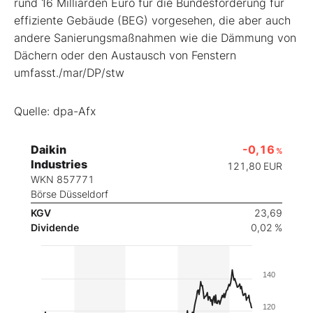
rund 16 Milliarden Euro für die Bundesförderung für
effiziente Gebäude (BEG) vorgesehen, die aber auch
andere Sanierungsmaßnahmen wie die Dämmung von
Dächern oder den Austausch von Fenstern
umfasst./mar/DP/stw
Quelle: dpa-Afx
Daikin
-0,16
%
Industries
121,80
EUR
WKN 857771
Börse Düsseldorf
KGV
23,69
Dividende
0,02 %
140
120