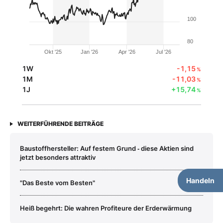
100
80
Okt '25
Jan '26
Apr '26
Jul '26
1W
-1,15
%
1M
-11,03
%
1J
+15,74
%
WEITERFÜHRENDE BEITRÄGE
Baustoffhersteller: Auf festem Grund ‑ diese Aktien sind
jetzt besonders attraktiv
Handeln
"Das Beste vom Besten"
Heiß begehrt: Die wahren Profiteure der Erderwärmung