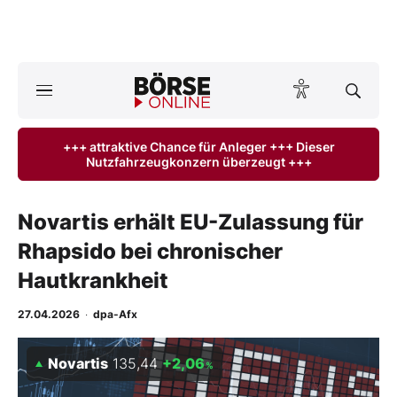
Börse
News
+++ attraktive Chance für Anleger +++ Dieser
Nutzfahrzeugkonzern überzeugt +++
Anlageprodukte
Finanz-Check
Novartis erhält EU-Zulassung für
Rhapsido bei chronischer
Abo & Shop
Hautkrankheit
BO-Musterdepots
27.04.2026
·
dpa-Afx
Experten
Novartis
135,44
+2,06
%
Mein B:O