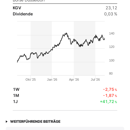
KGV
23,12
Dividende
0,03 %
140
120
100
80
Okt '25
Jan '26
Apr '26
Jul '26
1W
-2,75
%
1M
-1,87
%
1J
+41,72
%
WEITERFÜHRENDE BEITRÄGE