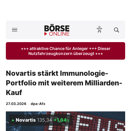
A
ktuelle Ausgabe BÖRSE ONLINE lesen
Börse
+++ attraktive Chance für Anleger +++ Dieser
Nutzfahrzeugkonzern überzeugt +++
News
Anlageprodukte
Novartis stärkt Immunologie-
Portfolio mit weiterem Milliarden-
Finanz-Check
Kauf
Abo & Shop
27.03.2026
·
dpa-Afx
BO-Musterdepots
Novartis
135,34
+1,64
%
Experten