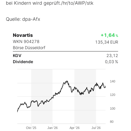
bei Kindern wird geprüft./hr/to/AWP/stk
Quelle: dpa-Afx
Novartis
+1,64
%
WKN 904278
135,34
EUR
Börse Düsseldorf
KGV
23,12
Dividende
0,03 %
140
120
100
80
Okt '25
Jan '26
Apr '26
Jul '26