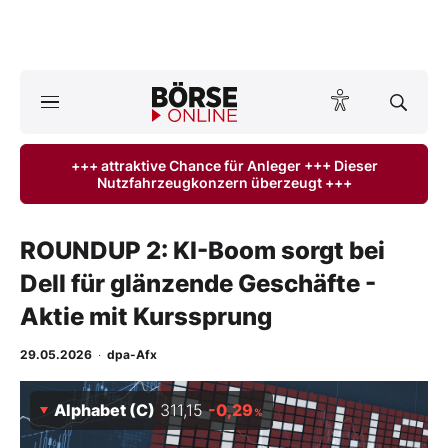
A
ktuelle Ausgabe BÖRSE ONLINE lesen
Börse
+++ attraktive Chance für Anleger +++ Dieser
Nutzfahrzeugkonzern überzeugt +++
News
Anlageprodukte
ROUNDUP 2: KI-Boom sorgt bei
Dell für glänzende Geschäfte -
Finanz-Check
Aktie mit Kurssprung
Abo & Shop
29.05.2026
·
dpa-Afx
BO-Musterdepots
Alphabet (C)
311,15
-0,29
%
Experten