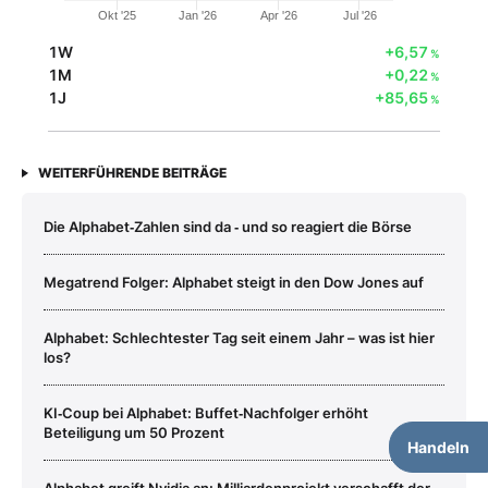
Okt '25
Jan '26
Apr '26
Jul '26
1W
+6,57
%
1M
+0,22
%
1J
+85,65
%
WEITERFÜHRENDE BEITRÄGE
Die Alphabet‑Zahlen sind da ‑ und so reagiert die Börse
Megatrend Folger: Alphabet steigt in den Dow Jones auf
Alphabet: Schlechtester Tag seit einem Jahr – was ist hier
los?
KI‑Coup bei Alphabet: Buffet‑Nachfolger erhöht
Beteiligung um 50 Prozent
Handeln
Alphabet greift Nvidia an: Milliardenprojekt verschafft der