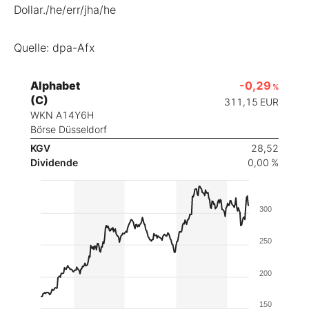
Dollar./he/err/jha/he
Quelle: dpa-Afx
Alphabet
-0,29
%
(C)
311,15
EUR
WKN A14Y6H
Börse Düsseldorf
KGV
28,52
Dividende
0,00 %
300
250
200
150