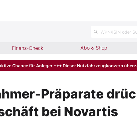
n
WKN/ISIN oder Su
Abo & Shop
Finanz-Check
aktive Chance für Anleger +++ Dieser Nutzfahrzeugkonzern über
hmer-Präparate drü
schäft bei Novartis