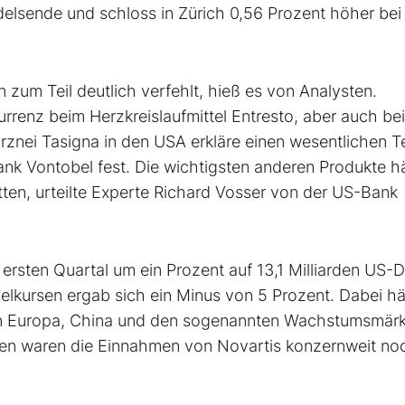
delsende und schloss in Zürich 0,56 Prozent höher bei
zum Teil deutlich verfehlt, hieß es von Analysten.
rrenz beim Herzkreislaufmittel Entresto, aber auch be
nei Tasigna in den USA erkläre einen wesentlichen Te
nk Vontobel fest. Die wichtigsten anderen Produkte h
tten, urteilte Experte Richard Vosser von der US-Bank
m ersten Quartal um ein Prozent auf 13,1 Milliarden US-D
elkursen ergab sich ein Minus von 5 Prozent. Dabei hä
n Europa, China und den sogenannten Wachstumsmär
len waren die Einnahmen von Novartis konzernweit no