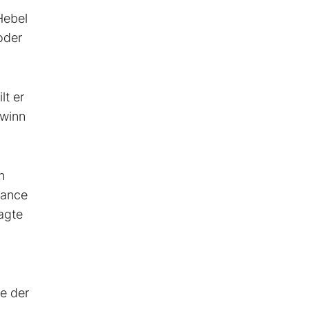
Hebel
oder
lt er
ewinn
n
dance
agte
e der