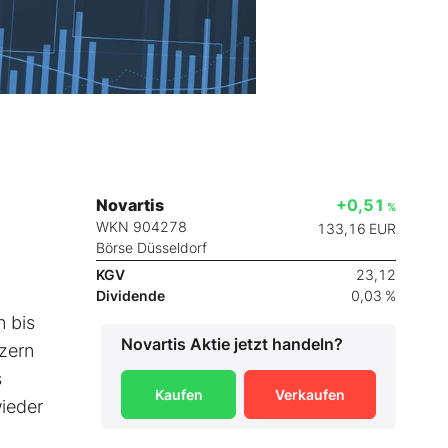
Novartis
+0,51
%
WKN 904278
133,16
EUR
Börse Düsseldorf
KGV
23,12
Dividende
0,03 %
n bis
Novartis
Aktie jetzt handeln?
zern
s
Kaufen
Verkaufen
wieder