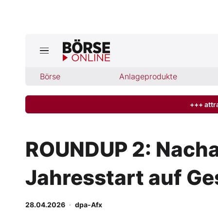
Jetzt a
ktuelle Ausgabe BÖRSE ONLINE lese
Börse
Börse
Anlageprodukte
News
+++ attr
Anlageprodukte
ROUNDUP 2: Nacha
Finanz-Check
Jahresstart auf Ge
Abo & Shop
BO-Musterdepots
28.04.2026
·
dpa-Afx