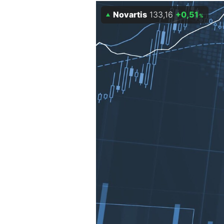
Experten
Novartis
133,16
+0,51
%
Mein B:O
Mein Konto
Folgen Sie uns
Kontakt