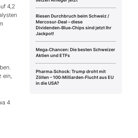
uf 4,2
alysten
Riesen Durchbruch beim Schweiz /
Mercosur‑Deal – diese
im
Dividenden‑Blue‑Chips sind jetzt Ihr
Jackpot!
Mega‑Chancen: Die besten Schweizer
Aktien und ETFs
aben.
Pharma‑Schock: Trump droht mit
 ein,
Zöllen – 100‑Milliarden‑Flucht aus EU
in die USA?
wa 4