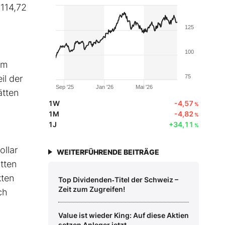
 114,72
125
100
im
il der
75
Sep '25
Jan '26
Mai '26
ätten
1W
-4,57
%
1M
-4,82
%
1J
+34,11
%
ollar
WEITERFÜHRENDE BEITRÄGE
tten
kten
Top Dividenden‑Titel der Schweiz –
Zeit zum Zugreifen!
ch
Value ist wieder King: Auf diese Aktien
setzen Anleger jetzt