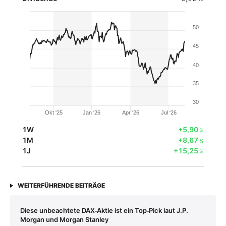
50
45
40
35
30
Okt '25
Jan '26
Apr '26
Jul '26
1W
+5,90
%
1M
+8,67
%
1J
+15,25
%
WEITERFÜHRENDE BEITRÄGE
Diese unbeachtete DAX‑Aktie ist ein Top‑Pick laut J.P.
Morgan und Morgan Stanley