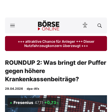
A
ktuelle Ausgabe BÖRSE ONLINE lesen
Börse
+++ attraktive Chance für Anleger +++ Dieser
Nutzfahrzeugkonzern überzeugt +++
News
Anlageprodukte
ROUNDUP 2: Was bringt der Puffer
gegen höhere
Finanz-Check
Krankenkassenbeiträge?
Abo & Shop
29.04.2026
·
dpa-Afx
BO-Musterdepots
Fresenius
47,11
+0,73
%
Experten