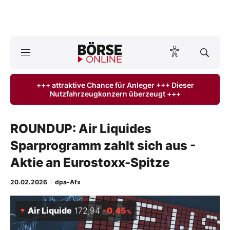
A
ktuelle Ausgabe BÖRSE ONLINE lesen
Börse
+++ attraktive Chance für Anleger +++ Dieser
Nutzfahrzeugkonzern überzeugt +++
News
Anlageprodukte
ROUNDUP: Air Liquides
Sparprogramm zahlt sich aus -
Finanz-Check
Aktie an Eurostoxx-Spitze
Abo & Shop
20.02.2026
·
dpa-Afx
BO-Musterdepots
Air Liquide
172,94
-0,45
%
Experten