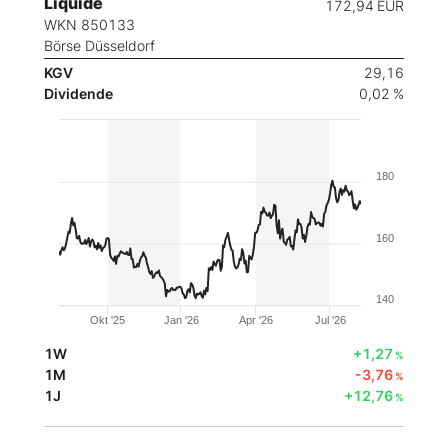
Liquide
172,94
EUR
WKN 850133
Börse Düsseldorf
KGV
29,16
Dividende
0,02 %
180
160
140
Okt '25
Jan '26
Apr '26
Jul '26
1W
+1,27
%
1M
-3,76
%
1J
+12,76
%