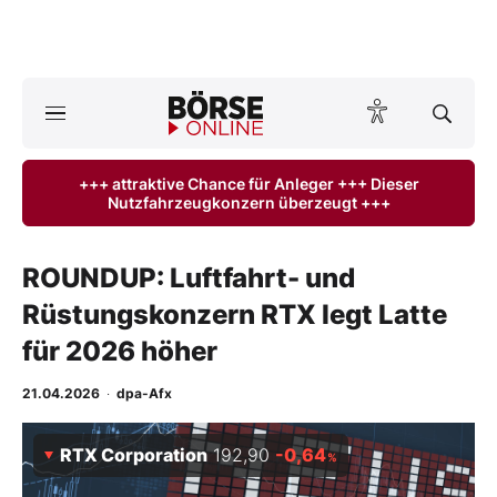
Börse
News
+++ attraktive Chance für Anleger +++ Dieser
Nutzfahrzeugkonzern überzeugt +++
Anlageprodukte
Finanz-Check
ROUNDUP: Luftfahrt- und
Rüstungskonzern RTX legt Latte
Abo & Shop
für 2026 höher
BO-Musterdepots
21.04.2026
·
dpa-Afx
Experten
RTX Corporation
192,90
-0,64
%
Mein B:O