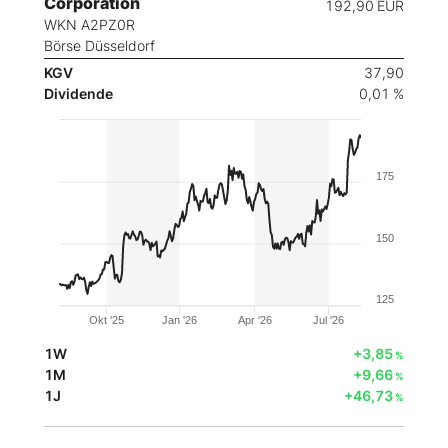
Corporation
192,90
EUR
WKN A2PZ0R
Börse Düsseldorf
KGV
37,90
Dividende
0,01 %
175
150
125
Okt '25
Jan '26
Apr '26
Jul '26
1W
+3,85
%
1M
+9,66
%
1J
+46,73
%