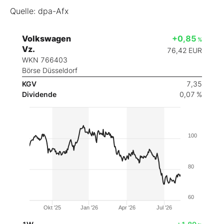
Quelle: dpa-Afx
Volkswagen
+0,85
%
Vz.
76,42
EUR
WKN 766403
Börse Düsseldorf
KGV
7,35
Dividende
0,07 %
100
80
60
Okt '25
Jan '26
Apr '26
Jul '26