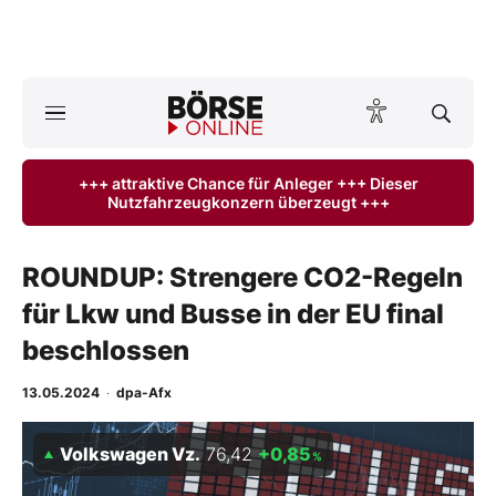
A
ktuelle Ausgabe BÖRSE ONLINE lesen
Börse
+++ attraktive Chance für Anleger +++ Dieser
Nutzfahrzeugkonzern überzeugt +++
News
Anlageprodukte
ROUNDUP: Strengere CO2-Regeln
für Lkw und Busse in der EU final
Finanz-Check
beschlossen
Abo & Shop
13.05.2024
·
dpa-Afx
BO-Musterdepots
Volkswagen Vz.
76,42
+0,85
%
Experten