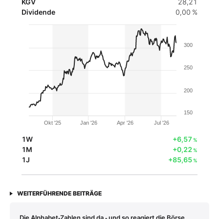
KGV
28,21
Dividende
0,00 %
300
250
200
150
Okt '25
Jan '26
Apr '26
Jul '26
1W
+6,57
%
1M
+0,22
%
1J
+85,65
%
WEITERFÜHRENDE BEITRÄGE
Die Alphabet‑Zahlen sind da ‑ und so reagiert die Börse