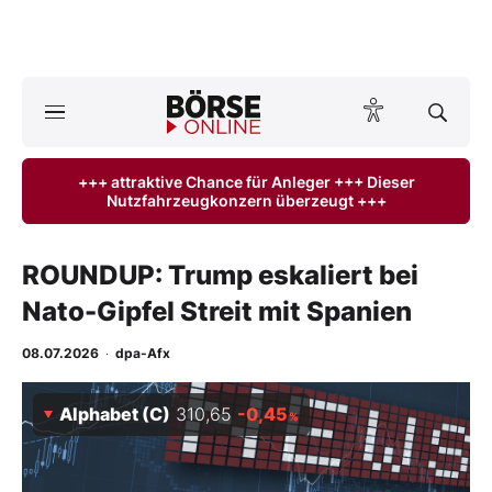
A
ktuelle Ausgabe BÖRSE ONLINE lesen
Börse
+++ attraktive Chance für Anleger +++ Dieser
Nutzfahrzeugkonzern überzeugt +++
News
Anlageprodukte
ROUNDUP: Trump eskaliert bei
Nato-Gipfel Streit mit Spanien
Finanz-Check
08.07.2026
·
dpa-Afx
Abo & Shop
Alphabet (C)
310,65
-0,45
%
BO-Musterdepots
Experten