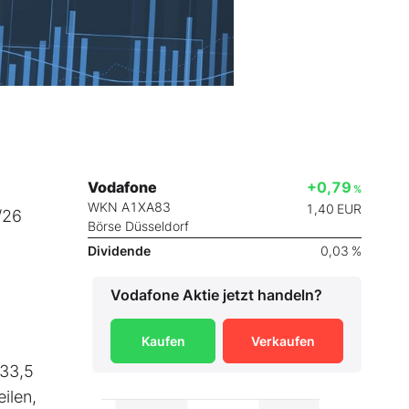
Vodafone
+0,79
%
WKN A1XA83
1,40
EUR
/26
Börse Düsseldorf
Dividende
0,03 %
Vodafone
Aktie jetzt handeln?
Kaufen
Verkaufen
 33,5
ilen,