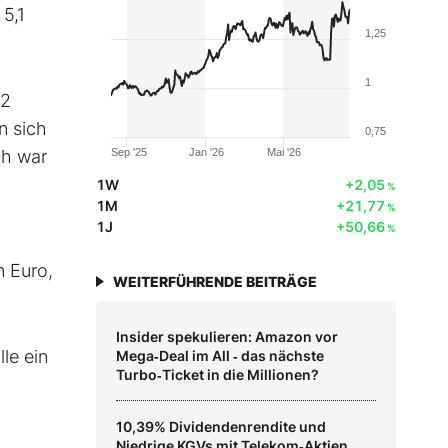
5,1
1,25
1
,2
n sich
0,75
ch war
Sep '25
Jan '26
Mai '26
1W
+2,05
%
1M
+21,77
%
1J
+50,66
%
n Euro,
WEITERFÜHRENDE BEITRÄGE
Insider spekulieren: Amazon vor
le ein
Mega‑Deal im All ‑ das nächste
Turbo‑Ticket in die Millionen?
10,39% Dividendenrendite und
Niedrige KGVs mit Telekom‑Aktien