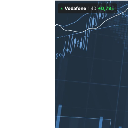
Experten
Vodafone
1,40
+0,79
%
Mein B:O
Mein Konto
Folgen Sie uns
Kontakt