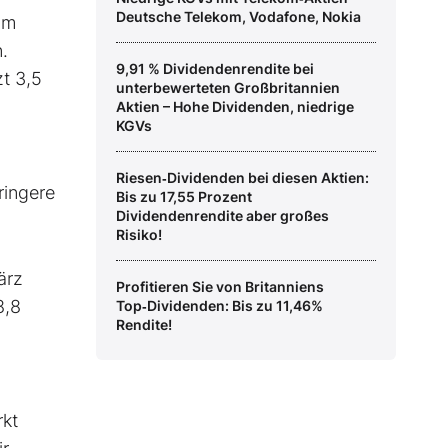
Deutsche Telekom, Vodafone, Nokia
um
.
9,91 % Dividendenrendite bei
t 3,5
unterbewerteten Großbritannien
Aktien – Hohe Dividenden, niedrige
KGVs
Riesen‑Dividenden bei diesen Aktien:
ringere
Bis zu 17,55 Prozent
Dividendenrendite aber großes
Risiko!
ärz
Profitieren Sie von Britanniens
8,8
Top‑Dividenden: Bis zu 11,46%
Rendite!
rkt