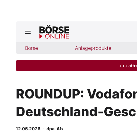
Jetzt a
ktuelle Ausgabe BÖRSE ONLINE lese
Börse
Börse
Anlageprodukte
News
+++ attr
Anlageprodukte
ROUNDUP: Vodafone
Finanz-Check
Deutschland-Gesch
Abo & Shop
BO-Musterdepots
12.05.2026
·
dpa-Afx