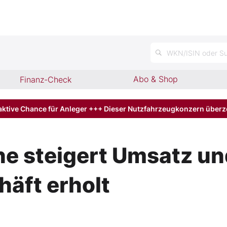
n
WKN/ISIN oder Su
Abo & Shop
Finanz-Check
aktive Chance für Anleger +++ Dieser Nutzfahrzeugkonzern über
 steigert Umsatz und
äft erholt