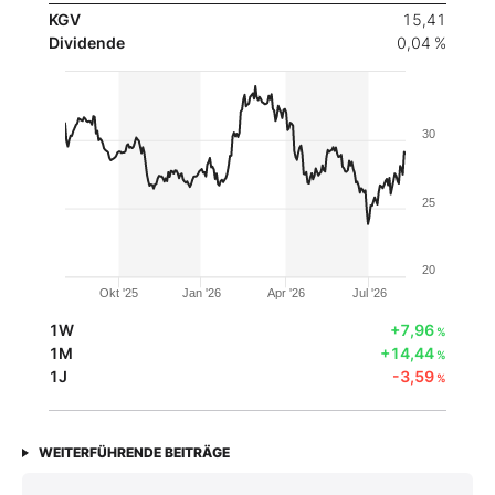
KGV
15,41
Dividende
0,04 %
30
25
20
Okt '25
Jan '26
Apr '26
Jul '26
1W
+7,96
%
1M
+14,44
%
1J
-3,59
%
WEITERFÜHRENDE BEITRÄGE