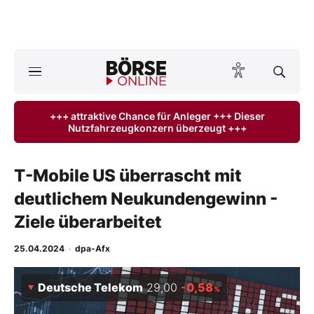
Börse
News
+++ attraktive Chance für Anleger +++ Dieser
Nutzfahrzeugkonzern überzeugt +++
Anlageprodukte
Finanz-Check
T-Mobile US überrascht mit
deutlichem Neukundengewinn -
Abo & Shop
Ziele überarbeitet
BO-Musterdepots
25.04.2024
·
dpa-Afx
Experten
Deutsche Telekom
29,00
-0,58
%
Mein B:O