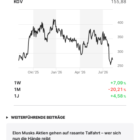
KGV
155,88
400
350
300
250
Okt '25
Jan '26
Apr '26
Jul '26
1W
+7,09
%
1M
-20,21
%
1J
+4,58
%
WEITERFÜHRENDE BEITRÄGE
Elon Musks Aktien gehen auf rasante Talfahrt – wer sich
nun die Hände reibt