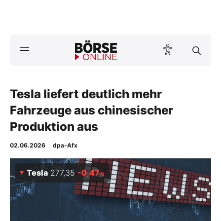
A
ktuelle Ausgabe BÖRSE ONLINE lesen
Börse
News
Tesla liefert deutlich mehr
Fahrzeuge aus chinesischer
Anlageprodukte
Produktion aus
Finanz-Check
02.06.2026
·
dpa-Afx
Abo & Shop
Tesla
277,35
-0,47
%
BO-Musterdepots
Experten