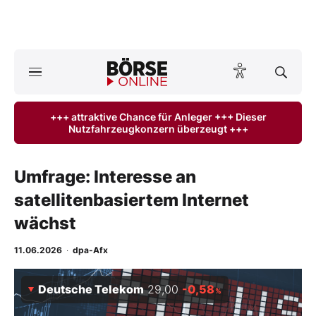
Börse
News
+++ attraktive Chance für Anleger +++ Dieser
Nutzfahrzeugkonzern überzeugt +++
Anlageprodukte
Finanz-Check
Umfrage: Interesse an
satellitenbasiertem Internet
Abo & Shop
wächst
BO-Musterdepots
11.06.2026
·
dpa-Afx
Experten
Deutsche Telekom
29,00
-0,58
%
Mein B:O