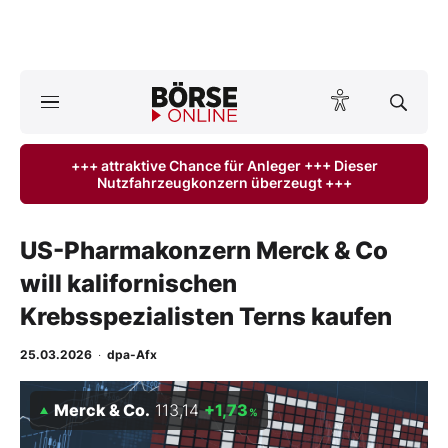
Börse
News
+++ attraktive Chance für Anleger +++ Dieser
Nutzfahrzeugkonzern überzeugt +++
Anlageprodukte
Finanz-Check
US-Pharmakonzern Merck & Co
will kalifornischen
Abo & Shop
Krebsspezialisten Terns kaufen
BO-Musterdepots
25.03.2026
·
dpa-Afx
Experten
Merck & Co.
113,14
+1,73
%
Mein B:O