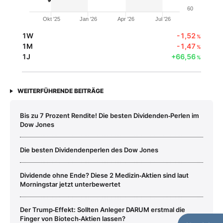
60
Okt '25
Jan '26
Apr '26
Jul '26
1W
-1,52
%
1M
-1,47
%
1J
+66,56
%
WEITERFÜHRENDE BEITRÄGE
Bis zu 7 Prozent Rendite! Die besten Dividenden‑Perlen im
Dow Jones
Die besten Dividendenperlen des Dow Jones
Dividende ohne Ende? Diese 2 Medizin‑Aktien sind laut
Morningstar jetzt unterbewertet
Der Trump‑Effekt: Sollten Anleger DARUM erstmal die
Finger von Biotech‑Aktien lassen?