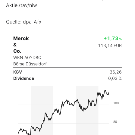
Aktie./tav/niw
Quelle: dpa-Afx
Merck
+1,73
%
&
113,14
EUR
Co.
WKN A0YD8Q
Börse Düsseldorf
KGV
36,26
Dividende
0,03 %
100
80