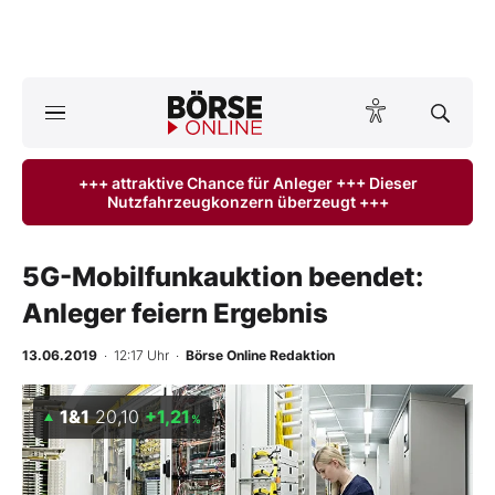
A
ktuelle Ausgabe BÖRSE ONLINE lesen
Börse
+++ attraktive Chance für Anleger +++ Dieser
Nutzfahrzeugkonzern überzeugt +++
News
Anlageprodukte
5G-Mobilfunkauktion beendet:
Anleger feiern Ergebnis
Finanz-Check
13.06.2019
· 12:17 Uhr
·
Börse Online Redaktion
Abo & Shop
1&1
20,10
+1,21
%
BO-Musterdepots
Experten