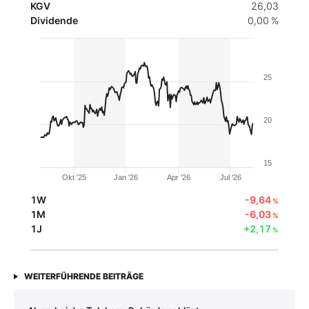
KGV
26,03
Dividende
0,00 %
25
20
15
Okt '25
Jan '26
Apr '26
Jul '26
1W
-9,64
%
1M
-6,03
%
1J
+2,17
%
WEITERFÜHRENDE BEITRÄGE