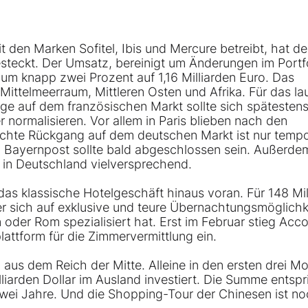
it den Marken Sofitel, Ibis und Mercure betreibt, hat d
teckt. Der Umsatz, bereinigt um Änderungen im Portf
um knapp zwei Prozent auf 1,16 Milliarden Euro. Das
ittelmeerraum, Mittleren Osten und Afrika. Für das la
age auf dem französischen Markt sollte sich spätestens
normalisieren. Vor allem in Paris blieben nach den
eichte Rückgang auf dem deutschen Markt ist nur tempo
 Bayernpost sollte bald abgeschlossen sein. Außerdem
n Deutschland vielversprechend.
as klassische Hotelgeschäft hinaus voran. Für 148 Mil
r sich auf exklusive und teure Übernachtungsmöglichk
oder Rom spezialisiert hat. Erst im Februar stieg Acco
lattform für die Zimmervermittlung ein.
 aus dem Reich der Mitte. Alleine in den ersten drei M
iarden Dollar im Ausland investiert. Die Summe entspr
ei Jahre. Und die Shopping-Tour der Chinesen ist n