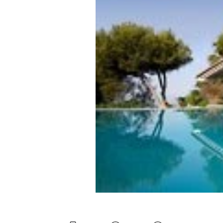
Experten
Mein B:O
Mein Konto
Folgen Sie uns
Kontakt