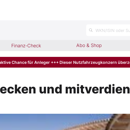
n
WKN/ISIN oder Su
Abo & Shop
Finanz-Check
aktive Chance für Anleger +++ Dieser Nutzfahrzeugkonzern über
hecken und mitverdie