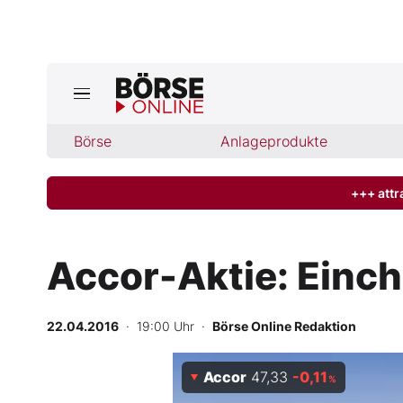
Jetzt a
ktuelle Ausgabe BÖRSE ONLINE lese
Börse
Börse
Anlageprodukte
News
+++ attr
Anlageprodukte
Accor-Aktie: Einc
Finanz-Check
22.04.2016
· 19:00 Uhr
·
Börse Online Redaktion
Abo & Shop
Accor
47,33
-0,11
BO-Musterdepots
%