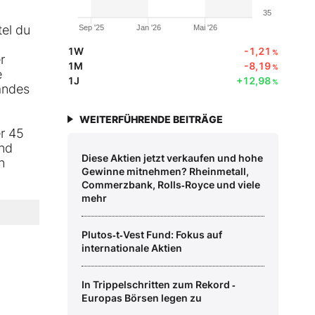
35
tel du
Sep '25
Jan '26
Mai '26
1W
-1,21
%
r
1M
-8,19
%
e
1J
+12,98
%
andes
WEITERFÜHRENDE BEITRÄGE
r 45
und
Diese Aktien jetzt verkaufen und hohe
n
Gewinne mitnehmen? Rheinmetall,
Commerzbank, Rolls‑Royce und viele
mehr
Plutos‑t‑Vest Fund: Fokus auf
internationale Aktien
In Trippelschritten zum Rekord ‑
Europas Börsen legen zu