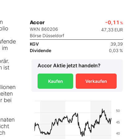
en
Accor
-0,11
%
olio
WKN 860206
47,33
EUR
Börse Düsseldorf
ufende
KGV
39,39
 im
Dividende
0,03 %
rär.
Accor
Aktie jetzt handeln?
 ist
Kaufen
Verkaufen
lionen
eiten
r bei
50
onaten
45
icht
och
40