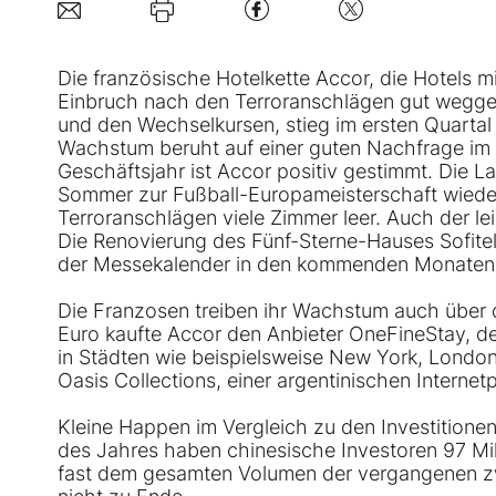
Die französische Hotelkette
Accor
, die Hotels m
Einbruch nach den Terroranschlägen gut wegges
und den Wechselkursen, stieg im ersten Quartal 
Wachstum beruht auf einer guten Nachfrage im M
Geschäftsjahr ist Accor positiv gestimmt. Die L
Sommer zur Fußball-Europameisterschaft wieder 
Terroranschlägen viele Zimmer leer. Auch der l
Die Renovierung des Fünf-Sterne-Hauses Sofitel
der Messekalender in den kommenden Monaten i
Die Franzosen treiben ihr Wachstum auch über d
Euro kaufte Accor den Anbieter OneFineStay, de
in Städten wie beispielsweise New York, London 
Oasis Collections, einer argentinischen Internetp
Kleine Happen im Vergleich zu den Investitionen
des Jahres haben chinesische Investoren 97 Mill
fast dem gesamten Volumen der vergangenen zw