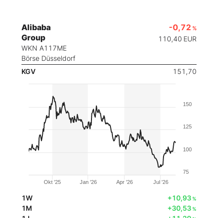
Alibaba
-0,72
%
Group
110,40
EUR
WKN A117ME
Börse Düsseldorf
KGV
151,70
150
125
100
75
Okt '25
Jan '26
Apr '26
Jul '26
1W
+10,93
%
1M
+30,53
%