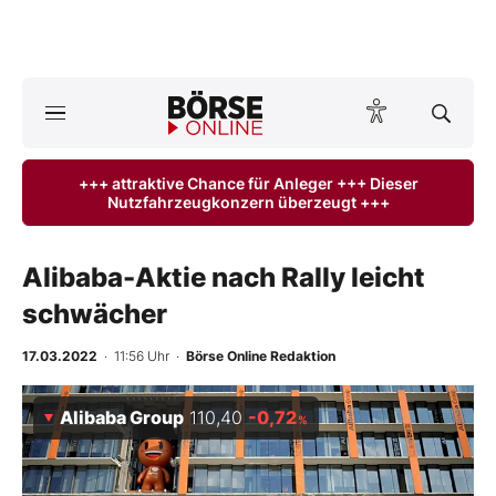
A
ktuelle Ausgabe BÖRSE ONLINE lesen
Börse
+++ attraktive Chance für Anleger +++ Dieser
Nutzfahrzeugkonzern überzeugt +++
News
Anlageprodukte
Alibaba-Aktie nach Rally leicht
schwächer
Finanz-Check
17.03.2022
· 11:56 Uhr
·
Börse Online Redaktion
Abo & Shop
Alibaba Group
110,40
-0,72
%
BO-Musterdepots
Experten